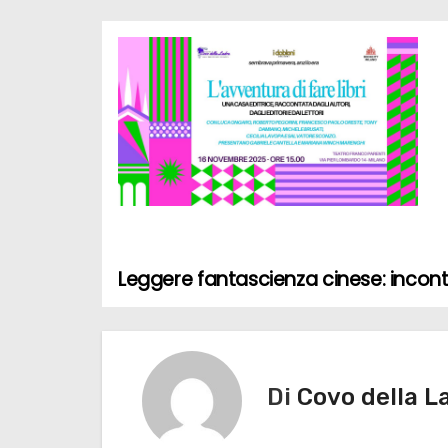
Leggere fantascienza cinese: incont
N
a
v
Di
Covo della L
i