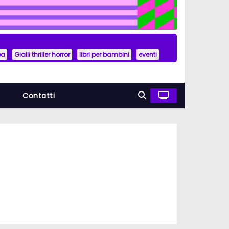
ea
Gialli thriller horror
libri per bambini
eventi
a
Contatti