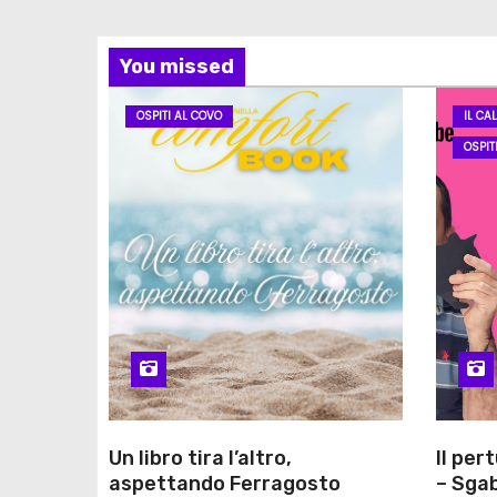
You missed
OSPITI AL COVO
IL CA
OSPIT
Un libro tira l’altro,
Il per
aspettando Ferragosto
– Sgab