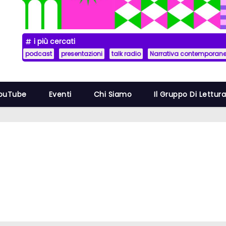
i più cercati
podcast
presentazioni
talk radio
Narrativa contemporan
YouTube
Eventi
Chi Siamo
Il Gruppo Di Lettur