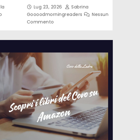
le di
Laterza
la
Lug 23, 2026
Sabrina
o
Goooodmorningreaders
Nessun
Commento