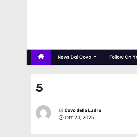
News Dal Covo
Follow On 
5
Di
Covo della Ladra
Ott 24, 2025