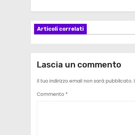
g
a
z
Articoli correlati
i
o
Lascia un commento
n
e
Il tuo indirizzo email non sarà pubblicato.
a
Commento
*
r
t
i