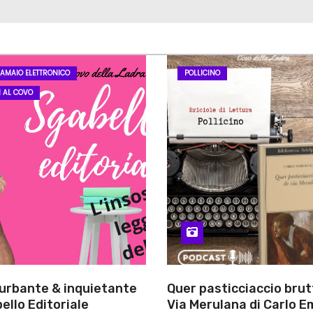
LAMAIO ELETTRONICO
POLLICINO
I AL COVO
turbante & inquietante
Quer pasticciaccio brut
ello Editoriale
Via Merulana di Carlo Em