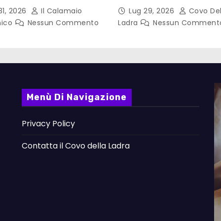
Gadda – Pollicino. Bricio
31, 2026
Il Calamaio
Lug 29, 2026
Covo Del
lettura
nico
Nessun Commento
Ladra
Nessun Comment
Menù Di Navigazione
Privacy Policy
Contatta il Covo della Ladra