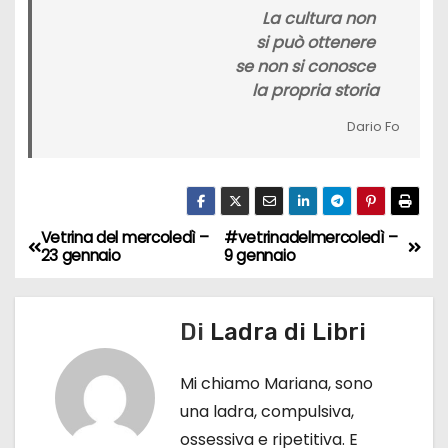
La cultura non
si può ottenere
se non si conosce
la propria storia
Dario Fo
Vetrina del mercoledì –
#vetrinadelmercoledì –
N
23 gennaio
9 gennaio
a
v
Di
Ladra di Libri
i
Mi chiamo Mariana, sono
g
una ladra, compulsiva,
ossessiva e ripetitiva. E