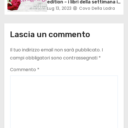
edition – i libri della settimana in
o
vetrina
Lug 13, 2023
Covo Della Ladra
l
i
Lascia un commento
Il tuo indirizzo email non sarà pubblicato.
I
campi obbligatori sono contrassegnati
*
Commento
*