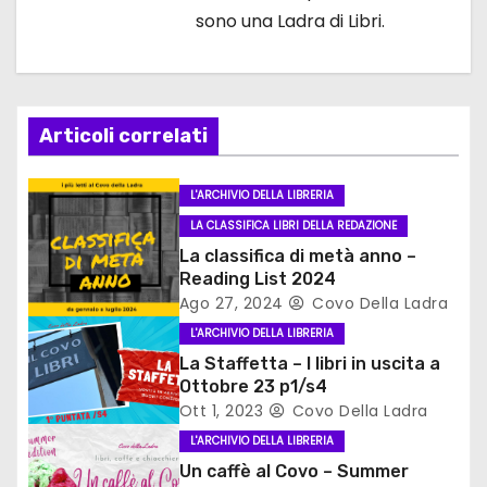
a
sono una Ladra di Libri.
z
i
Articoli correlati
o
n
L'ARCHIVIO DELLA LIBRERIA
LA CLASSIFICA LIBRI DELLA REDAZIONE
e
La classifica di metà anno –
a
Reading List 2024
Ago 27, 2024
Covo Della Ladra
r
L'ARCHIVIO DELLA LIBRERIA
La Staffetta – I libri in uscita a
t
Ottobre 23 p1/s4
Ott 1, 2023
Covo Della Ladra
i
L'ARCHIVIO DELLA LIBRERIA
c
Un caffè al Covo – Summer