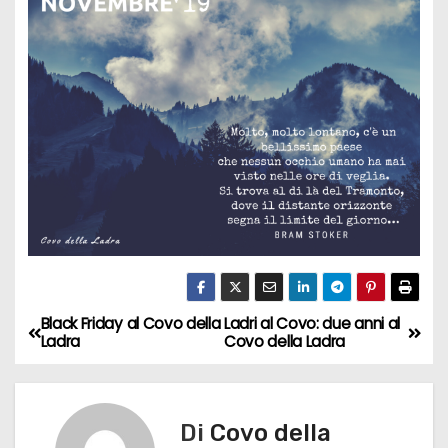
Black Friday al Covo della
Ladri al Covo: due anni al
N
Ladra
Covo della Ladra
a
v
Di
Covo della