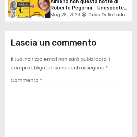
Almeno non questa notte di
i
Roberto Pegorini – Unespected
plot twist
Mag 28, 2026
Covo Della Ladra
c
o
Lascia un commento
l
i
Il tuo indirizzo email non sarà pubblicato.
I
campi obbligatori sono contrassegnati
*
Commento
*