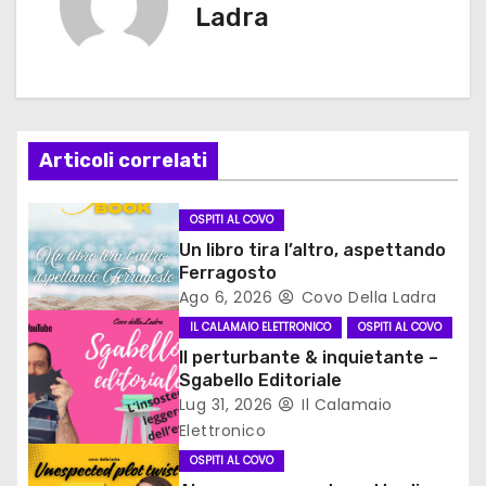
i
Ladra
g
a
z
Articoli correlati
i
OSPITI AL COVO
o
Un libro tira l’altro, aspettando
Ferragosto
n
Ago 6, 2026
Covo Della Ladra
e
IL CALAMAIO ELETTRONICO
OSPITI AL COVO
Il perturbante & inquietante –
a
Sgabello Editoriale
Lug 31, 2026
Il Calamaio
r
Elettronico
t
OSPITI AL COVO