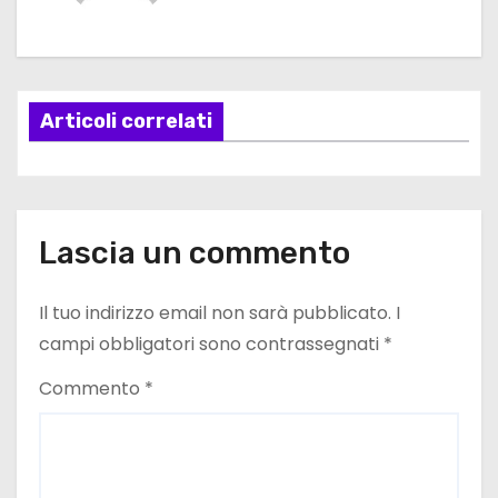
g
a
Articoli correlati
z
i
o
Lascia un commento
n
e
Il tuo indirizzo email non sarà pubblicato.
I
campi obbligatori sono contrassegnati
*
a
Commento
*
r
t