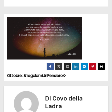
Ottobre: #regalamiUnPensiero
N
a
v
Di
Covo della
Ladra
i