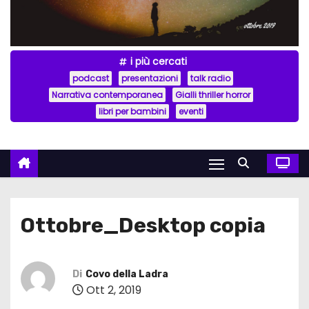
i più cercati
podcast
presentazioni
talk radio
Narrativa contemporanea
Gialli thriller horror
libri per bambini
eventi
Ottobre_Desktop copia
Di
Covo della Ladra
Ott 2, 2019