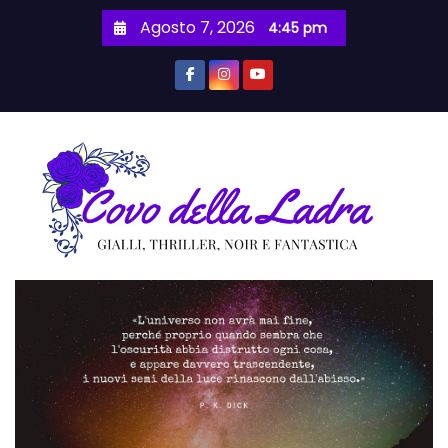
S
Agosto 7, 2026
4:45 pm
a
l
t
a
a
l
c
o
n
t
e
n
u
t
o