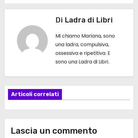
N
a
Di
Ladra di Libri
v
Mi chiamo Mariana, sono
i
una ladra, compulsiva,
g
ossessiva e ripetitiva. E
sono una Ladra di Libri.
a
z
i
Articoli correlati
o
n
e
Lascia un commento