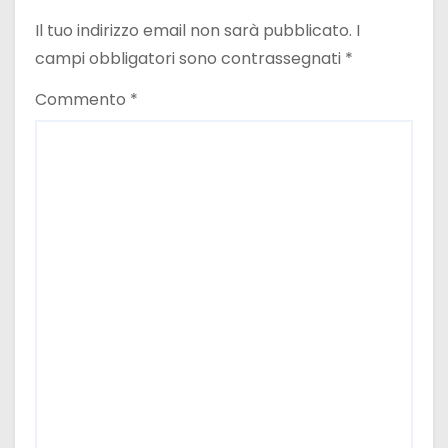
a
Il tuo indirizzo email non sarà pubblicato.
I
r
campi obbligatori sono contrassegnati
*
t
Commento
*
i
c
o
l
i