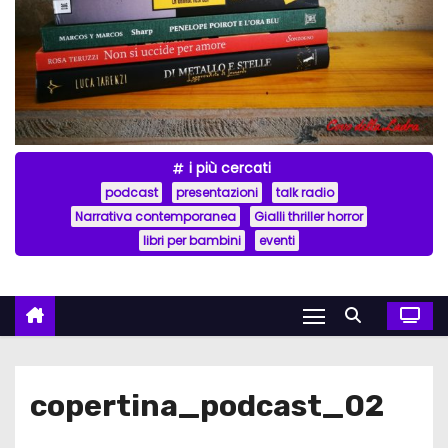
i più cercati
podcast
presentazioni
talk radio
Narrativa contemporanea
Gialli thriller horror
libri per bambini
eventi
copertina_podcast_02