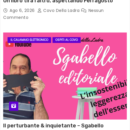
Un libro tira l’altro, aspettando Ferragosto
Ago 6, 2026
Covo Della Ladra
Nessun
Commento
IL CALAMAIO ELETTRONICO
OSPITI AL COVO
Il perturbante & inquietante – Sgabello