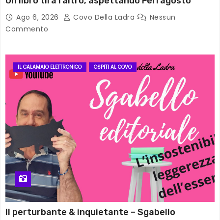
Un libro tira l’altro, aspettando Ferragosto
Ago 6, 2026
Covo Della Ladra
Nessun
Commento
IL CALAMAIO ELETTRONICO
OSPITI AL COVO
Il perturbante & inquietante – Sgabello