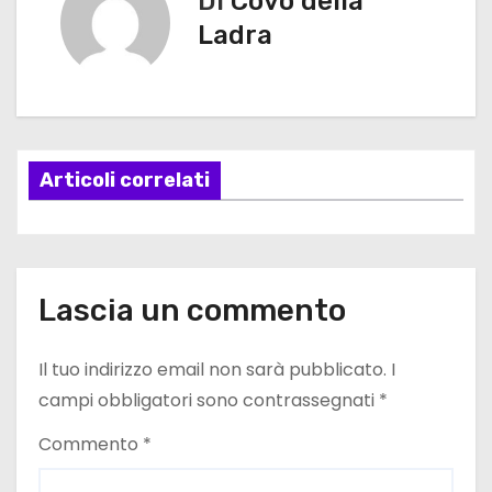
Di
Covo della
i
Ladra
g
a
z
Articoli correlati
i
o
n
Lascia un commento
e
Il tuo indirizzo email non sarà pubblicato.
I
a
campi obbligatori sono contrassegnati
*
r
Commento
*