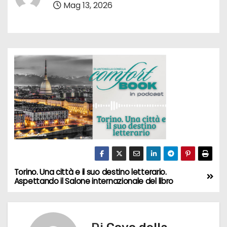
Mag 13, 2026
Torino. Una città e il suo destino letterario.
N
Aspettando il Salone internazionale del libro
a
v