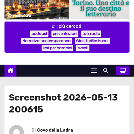
i più cercati
podcast
presentazioni
talk radio
Narrativa contemporanea
Gialli thriller horror
libri per bambini
eventi
Screenshot 2026-05-13
200615
Di
Covo della Ladra