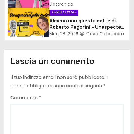
Elettronico
t
OSPITI AL COVO
i
Almeno non questa notte di
Roberto Pegorini – Unespected
c
plot twist
Mag 28, 2026
Covo Della Ladra
o
l
Lascia un commento
i
Il tuo indirizzo email non sarà pubblicato.
I
campi obbligatori sono contrassegnati
*
Commento
*