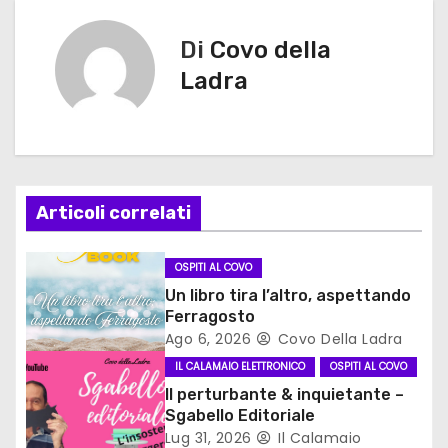
v
Di
Covo della
i
Ladra
g
a
z
Articoli correlati
i
o
OSPITI AL COVO
Un libro tira l’altro, aspettando
n
Ferragosto
Ago 6, 2026
Covo Della Ladra
e
IL CALAMAIO ELETTRONICO
OSPITI AL COVO
a
Il perturbante & inquietante –
Sgabello Editoriale
r
Lug 31, 2026
Il Calamaio