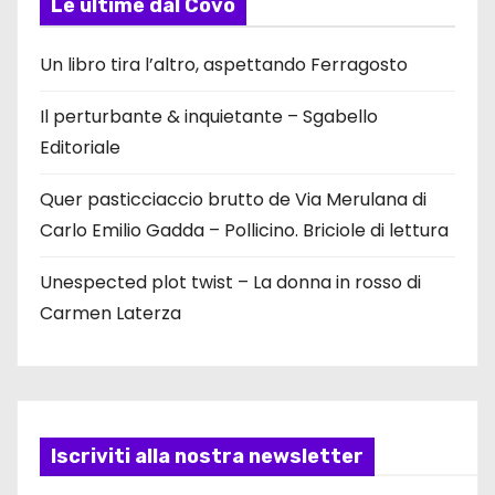
z
Le ultime dal Covo
i
Un libro tira l’altro, aspettando Ferragosto
o
Il perturbante & inquietante – Sgabello
n
Editoriale
e
Quer pasticciaccio brutto de Via Merulana di
d
Carlo Emilio Gadda – Pollicino. Briciole di lettura
e
Unespected plot twist – La donna in rosso di
Carmen Laterza
g
l
i
a
Iscriviti alla nostra newsletter