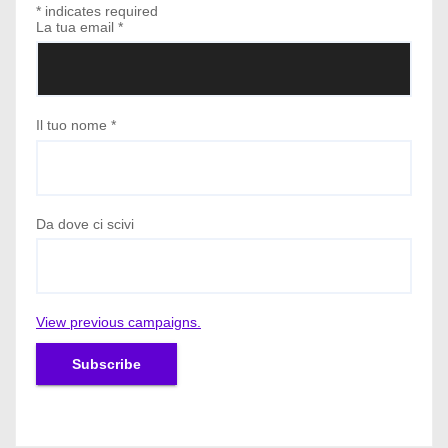
r
*
indicates required
La tua email
*
t
i
Il tuo nome
*
c
o
l
Da dove ci scivi
i
View previous campaigns.