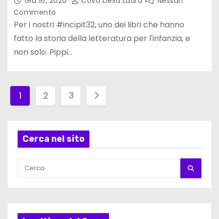
Giu 16, 2020
Covo Della Ladra
Nessun
Commento
Per i nostri #incipit32, uno dei libri che hanno
fatto la storia della letteratura per l'infanzia, e
non solo: Pippi…
P
1
2
3
a
g
Cerca nel sito
i
n
a