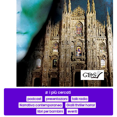
i più cercati
podcast
presentazioni
talk radio
Narrativa contemporanea
Gialli thriller horror
libri per bambini
eventi