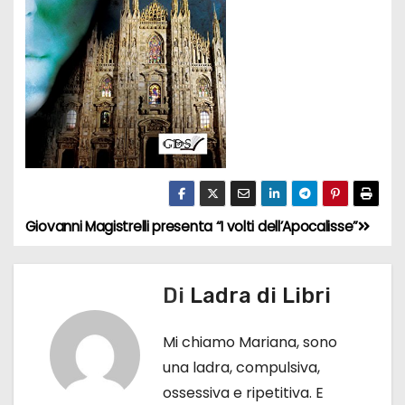
Giovanni Magistrelli presenta “I volti dell’Apocalisse”
N
a
Di
Ladra di Libri
v
Mi chiamo Mariana, sono
i
una ladra, compulsiva,
g
ossessiva e ripetitiva. E