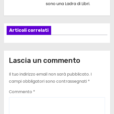
sono una Ladra di Libri.
a
z
i
Articoli correlati
o
n
e
Lascia un commento
a
Il tuo indirizzo email non sarà pubblicato.
I
r
campi obbligatori sono contrassegnati
*
t
Commento
*
i
c