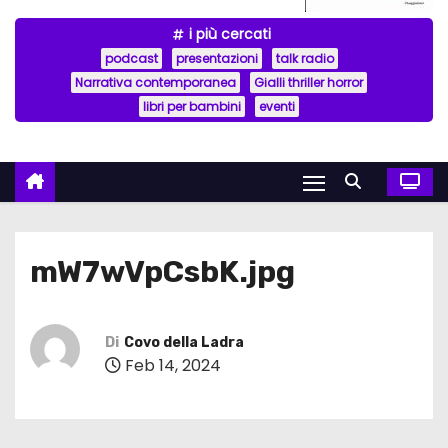
i più cercati
podcast
presentazioni
talk radio
Narrativa contemporanea
Gialli thriller horror
libri per bambini
eventi
mW7wVpCsbK.jpg
Di
Covo della Ladra
Feb 14, 2024