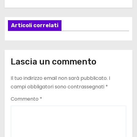
a
z
Articoli correlati
i
o
n
Lascia un commento
e
Il tuo indirizzo email non sarà pubblicato.
I
a
campi obbligatori sono contrassegnati
*
r
Commento
*
t
i