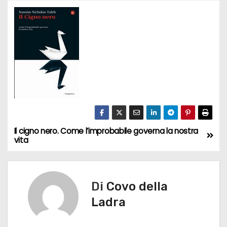
Il cigno nero. Come l’improbabile governa la nostra
N
vita
a
v
Di
Covo della
i
Ladra
g