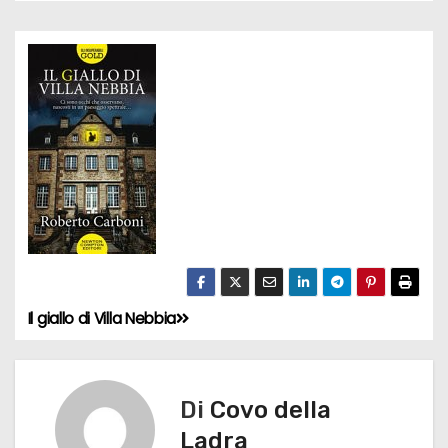
Il giallo di Villa Nebbia
N
a
v
Di
Covo della
Ladra