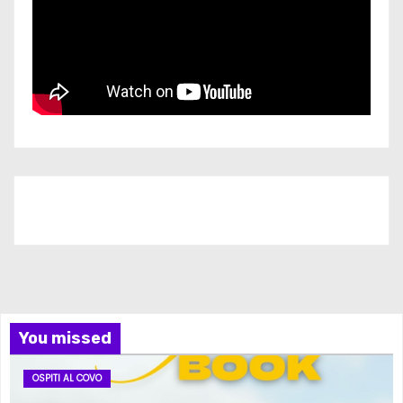
Iscriviti al nostro canale
You missed
OSPITI AL COVO