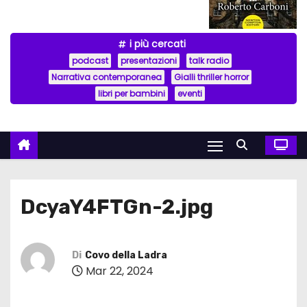
i più cercati
podcast
presentazioni
talk radio
Narrativa contemporanea
Gialli thriller horror
libri per bambini
eventi
DcyaY4FTGn-2.jpg
Di
Covo della Ladra
Mar 22, 2024