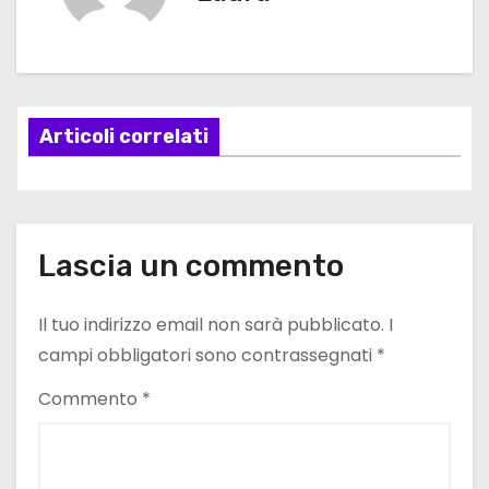
i
g
a
Articoli correlati
z
i
o
Lascia un commento
n
e
Il tuo indirizzo email non sarà pubblicato.
I
campi obbligatori sono contrassegnati
*
a
Commento
*
r
t