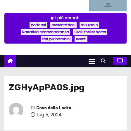
i più cercati
podcast
presentazioni
talk radio
Narrativa contemporanea
Gialli thriller horror
libri per bambini
eventi
ZGHyApPA0S.jpg
Di
Covo della Ladra
Lug 5, 2024