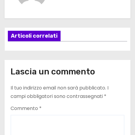
i
g
a
Articoli correlati
z
i
o
Lascia un commento
n
e
Il tuo indirizzo email non sarà pubblicato.
I
campi obbligatori sono contrassegnati
*
a
Commento
*
r
t