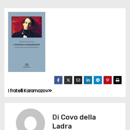
I fratelli Karamazov
N
a
v
Di
Covo della
Ladra