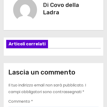
v
Di
Covo della
Ladra
i
g
a
Articoli correlati
z
i
o
Lascia un commento
n
e
Il tuo indirizzo email non sarà pubblicato.
I
campi obbligatori sono contrassegnati
*
a
Commento
*
r