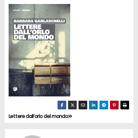
Lettere dall’orlo del mondo
N
a