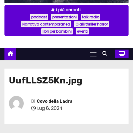
i più cercati
podcast
presentazioni
talk radio
Narrativa contemporanea
Gialli thriller horror
libri per bambini
eventi
UufLLSZ5Kn.jpg
Di
Covo della Ladra
Lug 8, 2024