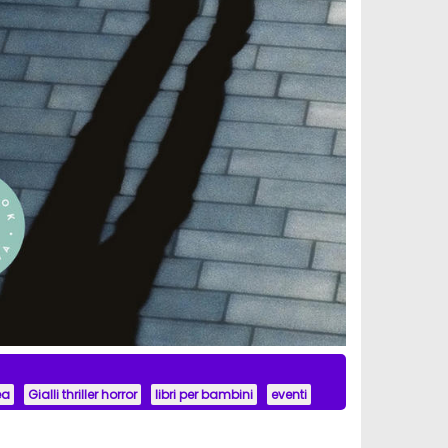
ea
Gialli thriller horror
libri per bambini
eventi