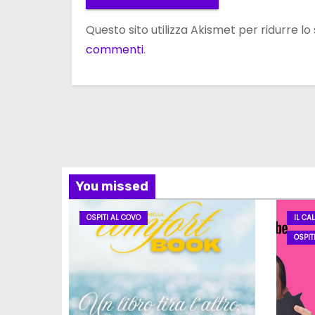
Questo sito utilizza Akismet per ridurre l
commenti
.
You missed
OSPITI AL COVO
IL CA
OSPIT