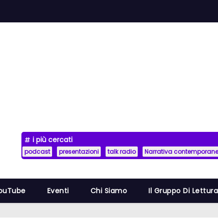
i più cercati
podcast
presentazioni
talk radio
Narrativa contemporan
YouTube
Eventi
Chi Siamo
Il Gruppo Di Lettur