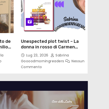
to de
Unespected plot twist – La
ilio
donna in rosso di Carmen
le di
Laterza
la
Lug 23, 2026
Sabrina
o
Goooodmorningreaders
Nessun
Commento