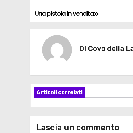
Una pistola in vendita
N
a
v
Di
Covo della L
i
g
a
z
Articoli correlati
i
o
Lascia un commento
n