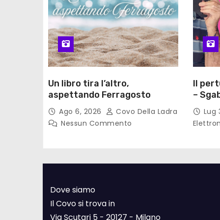
Un libro tira l’altro,
Il per
aspettando Ferragosto
– Sgab
Ago 6, 2026
Covo Della Ladra
Lug 
Nessun Commento
Elettro
Dove siamo
Il Covo si trova in
Via Scutari 5 - 20127 - Milano