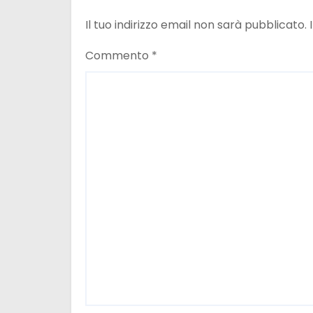
e
Il tuo indirizzo email non sarà pubblicato.
a
Commento
*
r
t
i
c
o
l
i