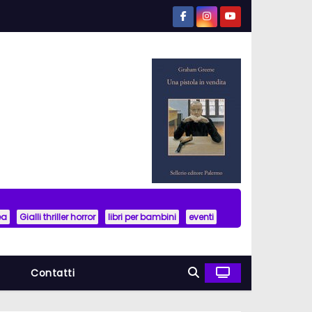
ea
Gialli thriller horror
libri per bambini
eventi
a
Contatti