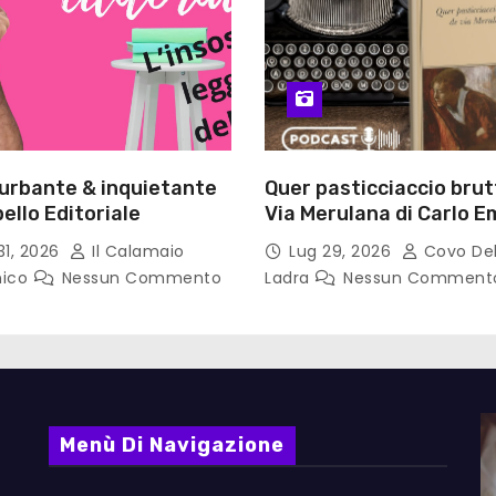
turbante & inquietante
Quer pasticciaccio brut
ello Editoriale
Via Merulana di Carlo Em
Gadda – Pollicino. Bricio
31, 2026
Il Calamaio
Lug 29, 2026
Covo Del
lettura
nico
Nessun Commento
Ladra
Nessun Comment
Menù Di Navigazione