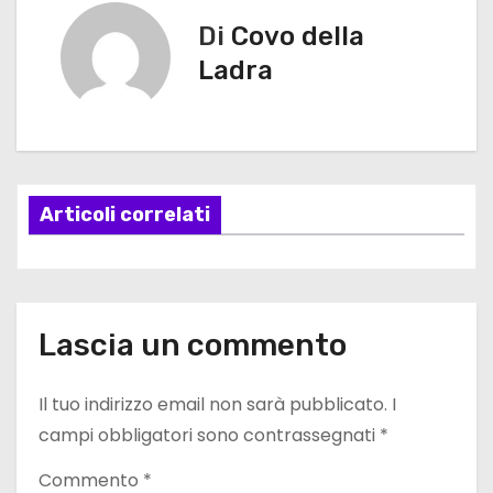
v
Di
Covo della
Ladra
i
g
a
Articoli correlati
z
i
o
Lascia un commento
n
e
Il tuo indirizzo email non sarà pubblicato.
I
campi obbligatori sono contrassegnati
*
a
Commento
*