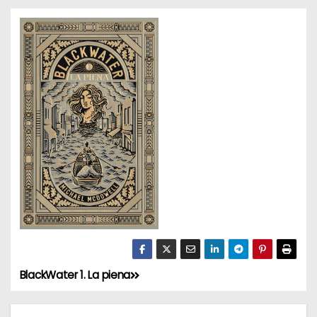
BlackWater 1. La piena
N
a