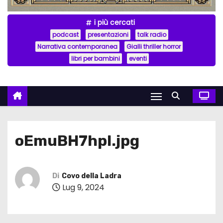
i più cercati
podcast
presentazioni
talk radio
Narrativa contemporanea
Gialli thriller horror
libri per bambini
eventi
oEmuBH7hpl.jpg
Di
Covo della Ladra
Lug 9, 2024