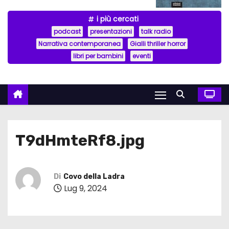
i più cercati
podcast
presentazioni
talk radio
Narrativa contemporanea
Gialli thriller horror
libri per bambini
eventi
T9dHmteRf8.jpg
Di
Covo della Ladra
Lug 9, 2024