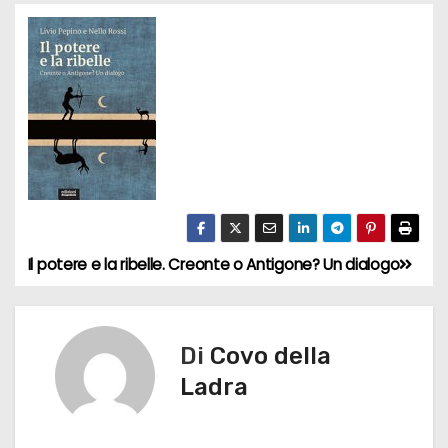
Il potere e la ribelle. Creonte o Antigone? Un dialogo
N
a
v
Di
Covo della
Ladra
i
g