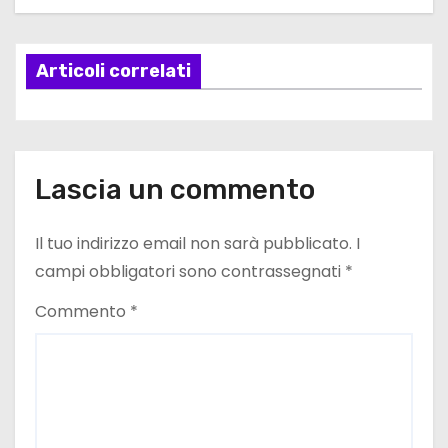
a
Articoli correlati
z
i
o
Lascia un commento
n
e
Il tuo indirizzo email non sarà pubblicato.
I
campi obbligatori sono contrassegnati
*
a
Commento
*
r
t
i