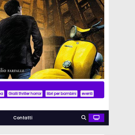
ea
Gialli thriller horror
libri per bambini
eventi
a
Contatti