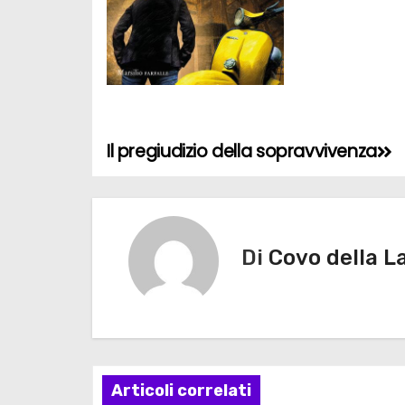
Il pregiudizio della sopravvivenza
N
a
v
Di
Covo della L
i
g
a
z
Articoli correlati