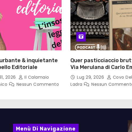
turbante & inquietante
Quer pasticciaccio brut
ello Editoriale
Via Merulana di Carlo Em
Gadda – Pollicino. Bricio
31, 2026
Il Calamaio
Lug 29, 2026
Covo Del
lettura
nico
Nessun Commento
Ladra
Nessun Comment
Menù Di Navigazione