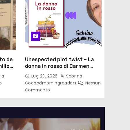
to de
Unespected plot twist – La
ilio
donna in rosso di Carmen
le di
Laterza
la
Lug 23, 2026
Sabrina
o
Goooodmorningreaders
Nessun
Commento