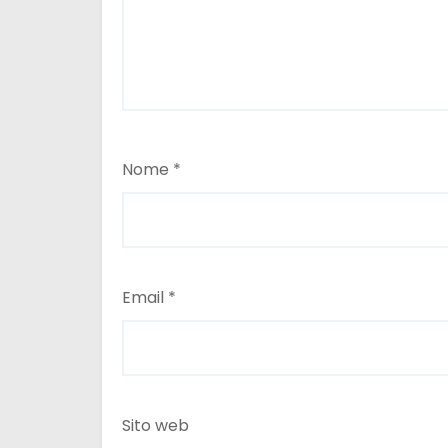
i
Nome
*
Email
*
Sito web