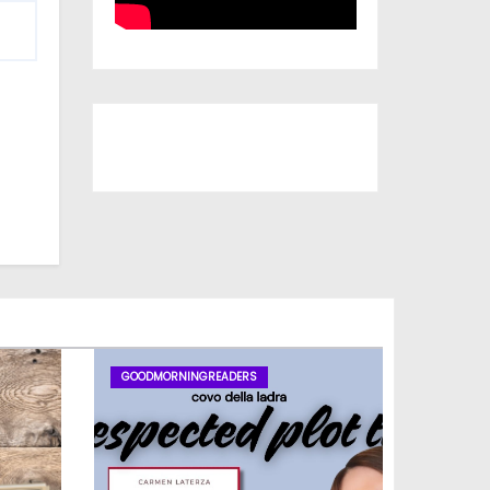
Iscriviti al nostro canale
GOODMORNINGREADERS