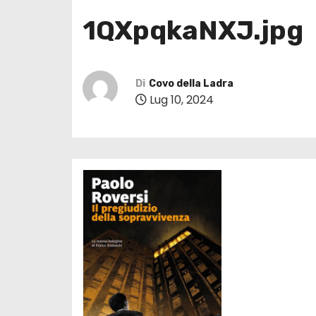
1QXpqkaNXJ.jpg
Di
Covo della Ladra
Lug 10, 2024