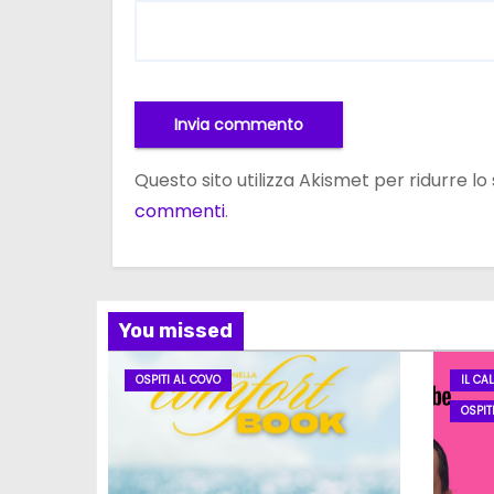
Questo sito utilizza Akismet per ridurre l
commenti
.
You missed
OSPITI AL COVO
IL CA
OSPIT