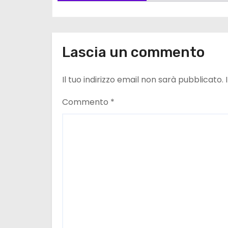
i
o
Lascia un commento
n
e
Il tuo indirizzo email non sarà pubblicato.
a
Commento
*
r
t
i
c
o
l