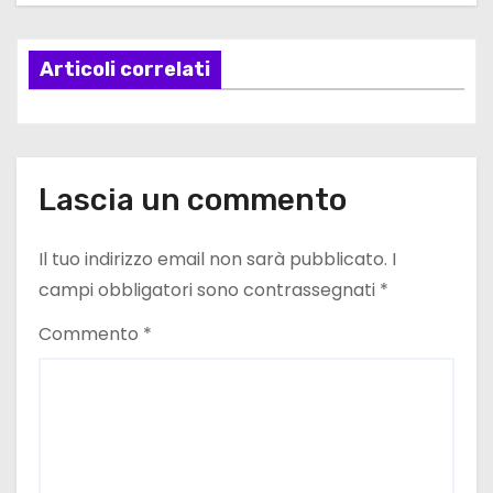
a
Articoli correlati
z
i
o
Lascia un commento
n
e
Il tuo indirizzo email non sarà pubblicato.
I
campi obbligatori sono contrassegnati
*
a
Commento
*
r
t
i