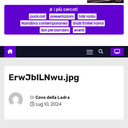
i più cercati
podcast
presentazioni
talk radio
Narrativa contemporanea
Gialli thriller horror
libri per bambini
eventi
ErwJblLNwu.jpg
Di
Covo della Ladra
Lug 10, 2024