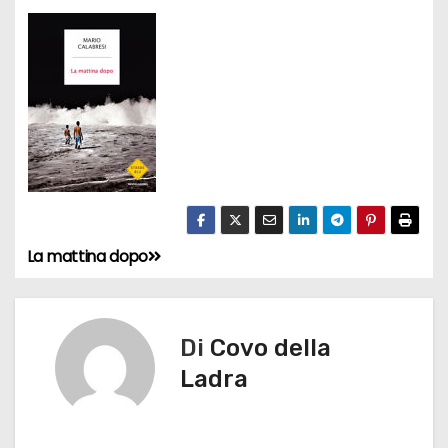
La mattina dopo
N
a
v
Di
Covo della
Ladra
i
g