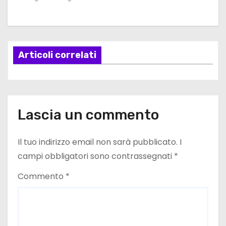
g
a
Articoli correlati
z
i
o
Lascia un commento
n
e
Il tuo indirizzo email non sarà pubblicato.
I
campi obbligatori sono contrassegnati
*
a
Commento
*
r
t