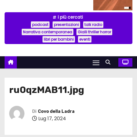
i più cercati
podcast
presentazioni
talk radio
Narrativa contemporanea
Gialli thriller horror
libri per bambini
eventi
ru0qzMAB11.jpg
Di
Covo della Ladra
Lug 17, 2024