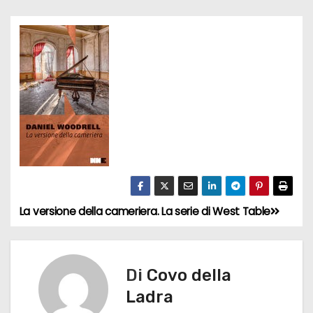
La versione della cameriera. La serie di West Table
N
a
v
Di
Covo della
Ladra
i