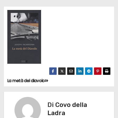
La metà del diavolo
N
a
v
Di
Covo della
Ladra
i