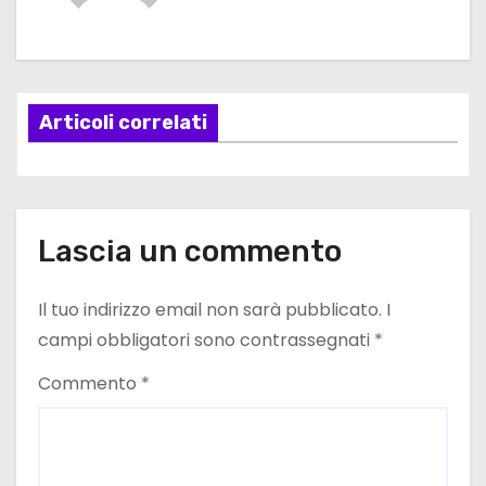
g
a
Articoli correlati
z
i
o
Lascia un commento
n
e
Il tuo indirizzo email non sarà pubblicato.
I
campi obbligatori sono contrassegnati
*
a
Commento
*
r
t