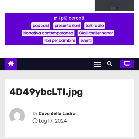
i più cercati
podcast
presentazioni
talk radio
Narrativa contemporanea
Gialli thriller horror
libri per bambini
eventi
4D49ybcLTl.jpg
Di
Covo della Ladra
Lug 17, 2024