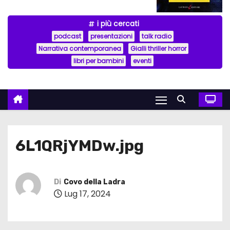
i più cercati
podcast
presentazioni
talk radio
Narrativa contemporanea
Gialli thriller horror
libri per bambini
eventi
6L1QRjYMDw.jpg
Di
Covo della Ladra
Lug 17, 2024