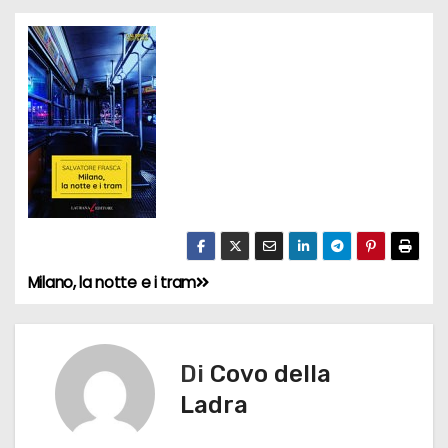
Milano, la notte e i tram
N
a
v
Di
Covo della
Ladra
i