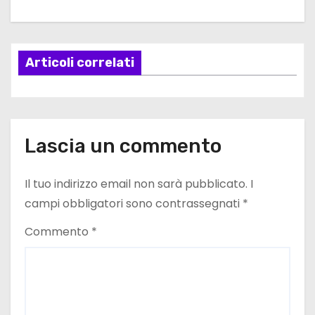
g
a
Articoli correlati
z
i
o
Lascia un commento
n
e
Il tuo indirizzo email non sarà pubblicato.
I
campi obbligatori sono contrassegnati
*
a
Commento
*
r
t
i