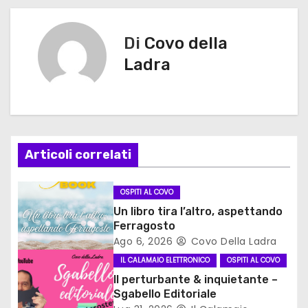
v
Di
Covo della
i
Ladra
g
a
z
Articoli correlati
i
o
OSPITI AL COVO
Un libro tira l’altro, aspettando
n
Ferragosto
Ago 6, 2026
Covo Della Ladra
e
IL CALAMAIO ELETTRONICO
OSPITI AL COVO
a
Il perturbante & inquietante –
Sgabello Editoriale