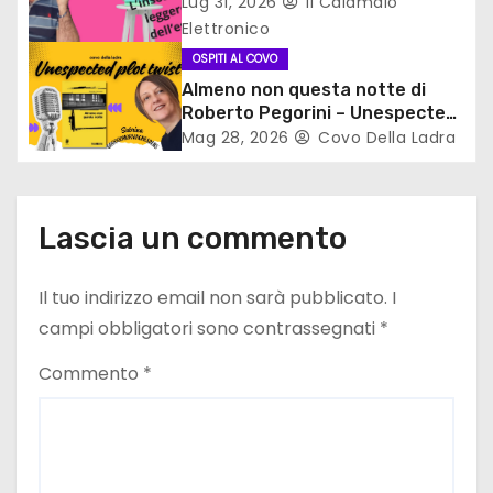
r
Lug 31, 2026
Il Calamaio
Elettronico
t
OSPITI AL COVO
i
Almeno non questa notte di
Roberto Pegorini – Unespected
c
plot twist
Mag 28, 2026
Covo Della Ladra
o
l
Lascia un commento
i
Il tuo indirizzo email non sarà pubblicato.
I
campi obbligatori sono contrassegnati
*
Commento
*