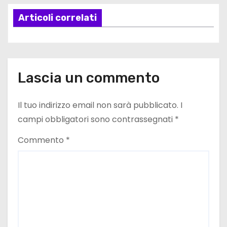
z
Articoli correlati
i
o
n
Lascia un commento
e
Il tuo indirizzo email non sarà pubblicato.
I
a
campi obbligatori sono contrassegnati
*
r
Commento
*
t
i
c
o