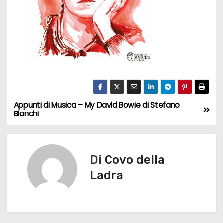
Appunti di Musica – My David Bowie di Stefano
N
Bianchi
a
v
Di
Covo della
i
Ladra
g
a