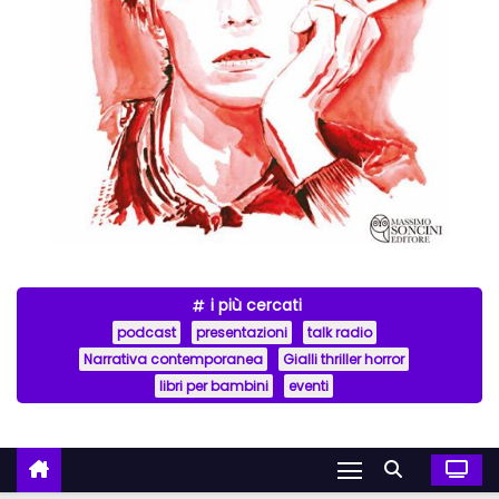
i più cercati
podcast
presentazioni
talk radio
Narrativa contemporanea
Gialli thriller horror
libri per bambini
eventi