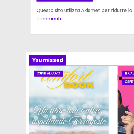
Questo sito utilizza Akismet per ridurre l
commenti
.
You missed
OSPITI AL COVO
IL CA
OSPIT