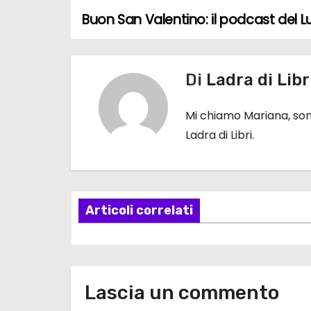
Buon San Valentino: il podcast del L
N
a
Di
Ladra di Libr
v
i
Mi chiamo Mariana, sono
Ladra di Libri.
g
a
z
Articoli correlati
i
o
n
Lascia un commento