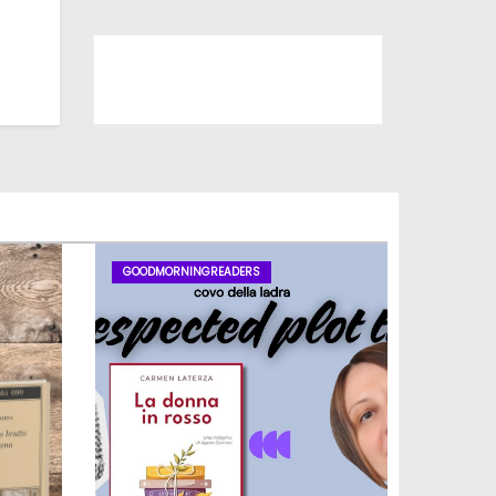
Iscriviti al nostro canale
GOODMORNINGREADERS