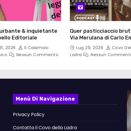
turbante & inquietante
Quer pasticciaccio brut
ello Editoriale
Via Merulana di Carlo Em
Gadda – Pollicino. Bricio
31, 2026
Il Calamaio
Lug 29, 2026
Covo Del
lettura
nico
Nessun Commento
Ladra
Nessun Comment
Menù Di Navigazione
Privacy Policy
Contatta il Covo della Ladra