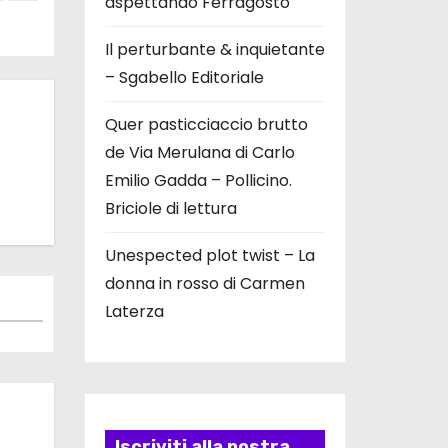
aspettando Ferragosto
Il perturbante & inquietante
– Sgabello Editoriale
Quer pasticciaccio brutto
de Via Merulana di Carlo
Emilio Gadda – Pollicino.
Briciole di lettura
Unespected plot twist – La
donna in rosso di Carmen
Laterza
Iscriviti alla nostra