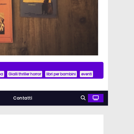
ea
Gialli thriller horror
libri per bambini
eventi
a
Contatti