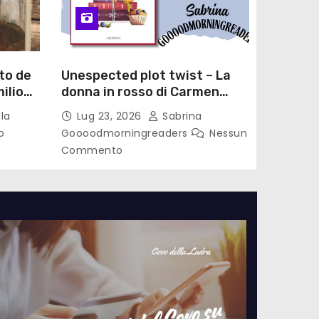
to de
Unespected plot twist – La
ilio
donna in rosso di Carmen
le di
Laterza
la
Lug 23, 2026
Sabrina
o
Goooodmorningreaders
Nessun
Commento