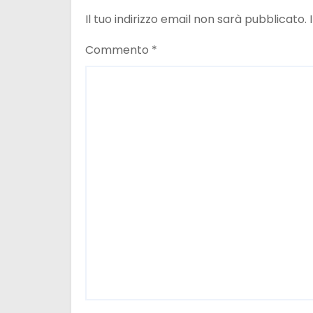
e
Il tuo indirizzo email non sarà pubblicato.
a
Commento
*
r
t
i
c
o
l
i