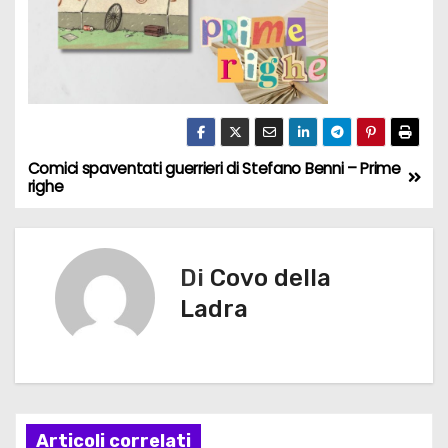
Comici spaventati guerrieri di Stefano Benni – Prime
N
righe
a
v
Di
Covo della
i
Ladra
g
a
z
Articoli correlati