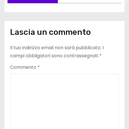
i
o
n
Lascia un commento
e
Il tuo indirizzo email non sarà pubblicato.
I
a
campi obbligatori sono contrassegnati
*
r
Commento
*
t
i
c
o
l