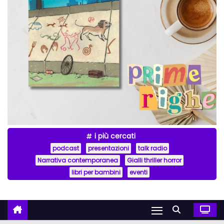
i più cercati
podcast
presentazioni
talk radio
Narrativa contemporanea
Gialli thriller horror
libri per bambini
eventi