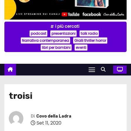
i più cercati
podcast
presentazioni
talk radio
Narrativa contemporanea
Gialli thriller horror
libri per bambini
eventi
troisi
Di
Covo della Ladra
Set 11, 2020