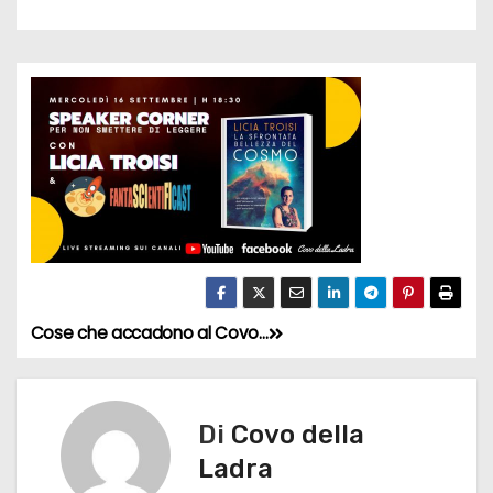
Cose che accadono al Covo…
N
a
v
Di
Covo della
Ladra
i