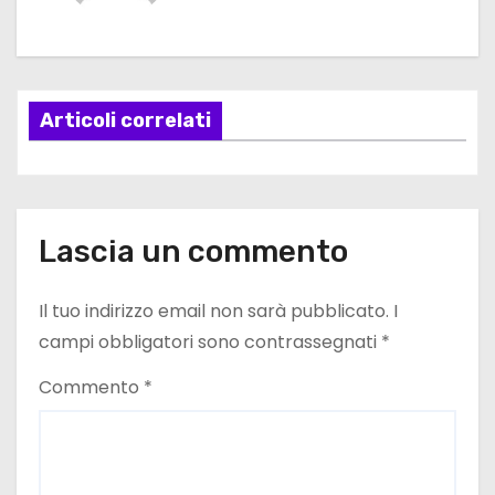
g
a
Articoli correlati
z
i
o
Lascia un commento
n
e
Il tuo indirizzo email non sarà pubblicato.
I
campi obbligatori sono contrassegnati
*
a
Commento
*
r
t