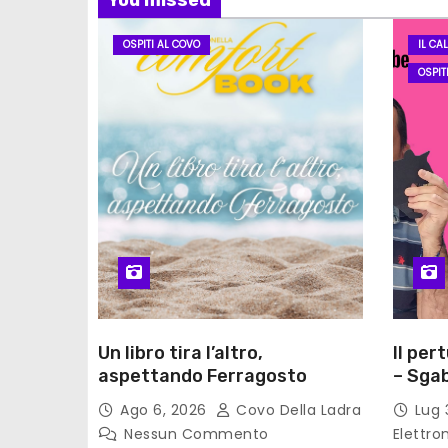
You missed
OSPITI AL COVO
IL CA
OSPIT
Un libro tira l’altro,
Il per
aspettando Ferragosto
– Sgab
Ago 6, 2026
Covo Della Ladra
Lug 
Nessun Commento
Elettro