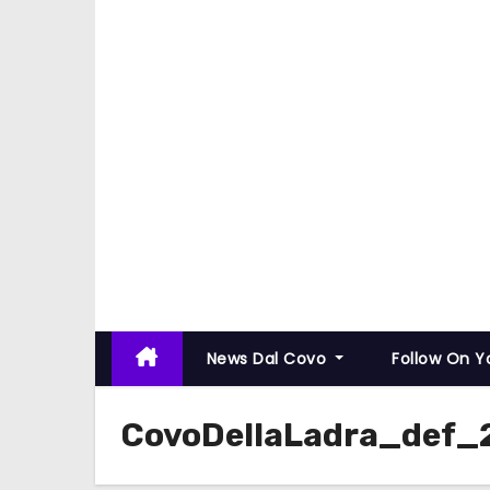
News Dal Covo
Follow On 
CovoDellaLadra_def_