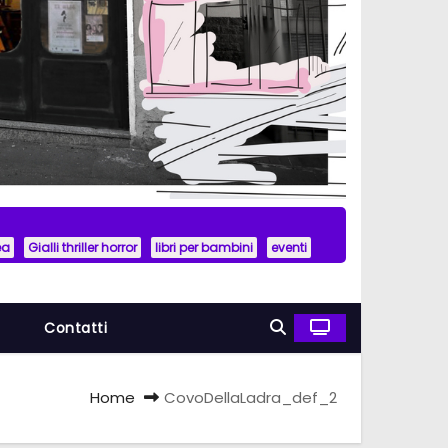
ea
Gialli thriller horror
libri per bambini
eventi
a
Contatti
Home
CovoDellaLadra_def_2