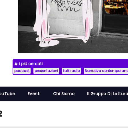
i più cercati
podcast
presentazioni
talk radio
Narrativa contemporan
YouTube
Eventi
Chi Siamo
Il Gruppo Di Lettur
2