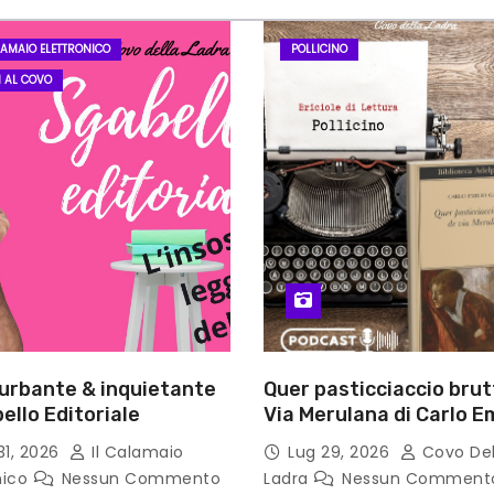
LAMAIO ELETTRONICO
POLLICINO
I AL COVO
turbante & inquietante
Quer pasticciaccio brut
ello Editoriale
Via Merulana di Carlo Em
Gadda – Pollicino. Bricio
31, 2026
Il Calamaio
Lug 29, 2026
Covo Del
lettura
nico
Nessun Commento
Ladra
Nessun Comment