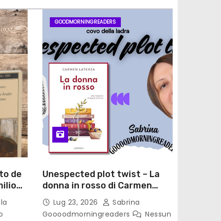
GOODMORNINGREADERS
to de
Unespected plot twist – La
ilio
donna in rosso di Carmen
le di
Laterza
la
Lug 23, 2026
Sabrina
o
Goooodmorningreaders
Nessun