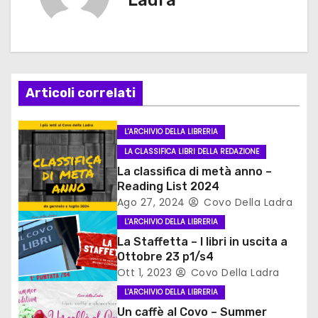
g
a
z
Articoli correlati
i
L'ARCHIVIO DELLA LIBRERIA
o
LA CLASSIFICA LIBRI DELLA REDAZIONE
n
La classifica di metà anno –
Reading List 2024
e
Ago 27, 2024
Covo Della Ladra
L'ARCHIVIO DELLA LIBRERIA
a
La Staffetta – I libri in uscita a
Ottobre 23 p1/s4
r
Ott 1, 2023
Covo Della Ladra
t
L'ARCHIVIO DELLA LIBRERIA
Un caffè al Covo – Summer