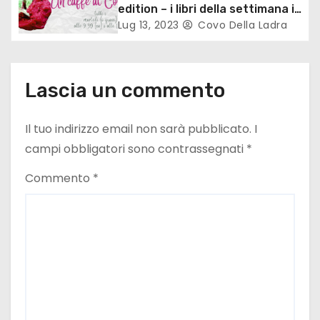
i
edition – i libri della settimana in
vetrina
Lug 13, 2023
Covo Della Ladra
c
o
Lascia un commento
l
i
Il tuo indirizzo email non sarà pubblicato.
I
campi obbligatori sono contrassegnati
*
Commento
*