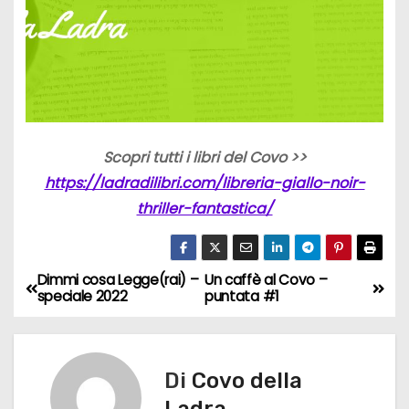
Scopri tutti i libri del Covo >>
https://ladradilibri.com/libreria-giallo-noir-
thriller-fantastica/
Dimmi cosa Legge(rai) –
Un caffè al Covo –
N
speciale 2022
puntata #1
a
v
Di
Covo della
i
Ladra