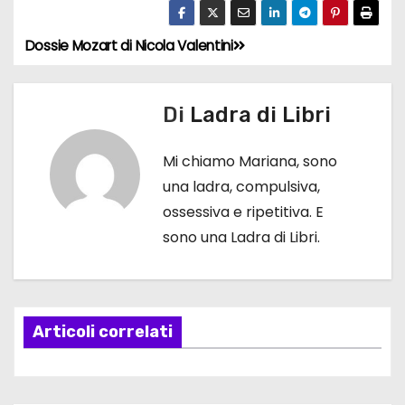
Dossie Mozart di Nicola Valentini
N
a
Di
Ladra di Libri
v
Mi chiamo Mariana, sono
i
una ladra, compulsiva,
g
ossessiva e ripetitiva. E
sono una Ladra di Libri.
a
z
i
Articoli correlati
o
n