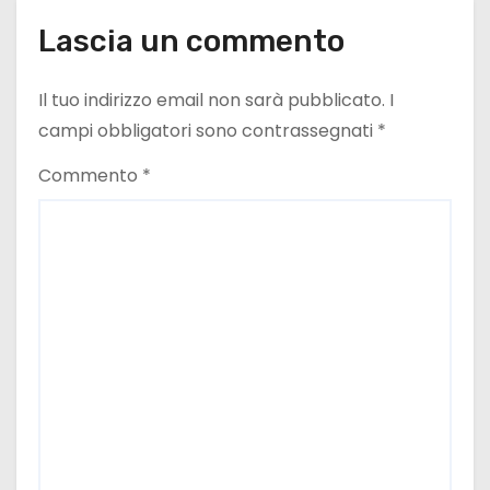
e
Lascia un commento
a
Il tuo indirizzo email non sarà pubblicato.
I
r
campi obbligatori sono contrassegnati
*
t
Commento
*
i
c
o
l
i