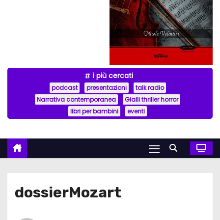
i più cercati
podcast
presentazioni
talk radio
Narrativa contemporanea
Gialli thriller horror
libri per bambini
eventi
dossierMozart