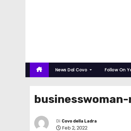
News Dal Covo
Follow On 
businesswoman-
Di
Covo della Ladra
Feb 2, 2022