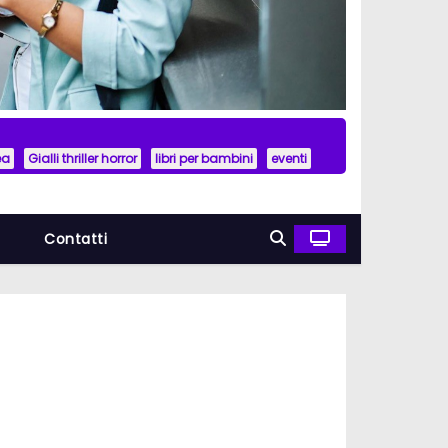
ea
Gialli thriller horror
libri per bambini
eventi
a
Contatti