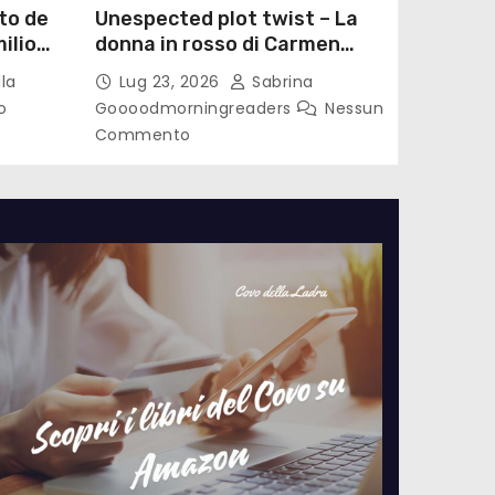
to de
Unespected plot twist – La
ilio
donna in rosso di Carmen
le di
Laterza
la
Lug 23, 2026
Sabrina
o
Goooodmorningreaders
Nessun
Commento