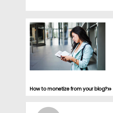
How to monetize from your blog?
N
a
v