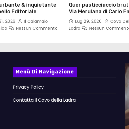
turbante & inquietante
Quer pasticciaccio brut
ello Editoriale
Via Merulana di Carlo Em
Gadda – Pollicino. Bricio
31, 2026
Il Calamaio
Lug 29, 2026
Covo Del
lettura
nico
Nessun Commento
Ladra
Nessun Comment
Menù Di Navigazione
Privacy Policy
Contatta il Covo della Ladra