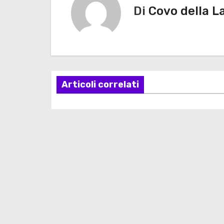
Di
Covo della L
i
g
a
z
Articoli correlati
i
o
n
e
a
r