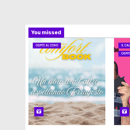
You missed
OSPITI AL COVO
IL CA
OSPIT