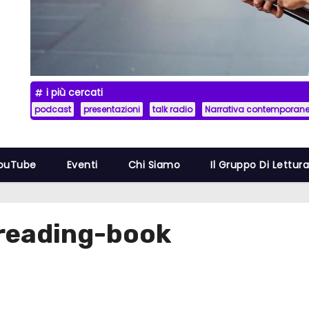
i più cercati
podcast
presentazioni
talk radio
Narrativa contemporan
YouTube
Eventi
Chi Siamo
Il Gruppo Di Lettur
reading-book