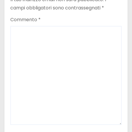
o
campi obbligatori sono contrassegnati
*
l
Commento
*
i