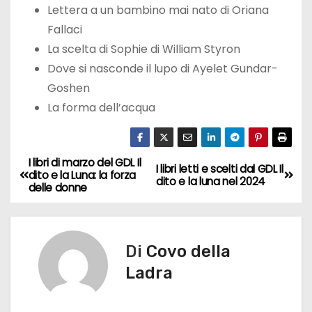
Lettera a un bambino mai nato di Oriana
Fallaci
La scelta di Sophie di William Styron
Dove si nasconde il lupo di Ayelet Gundar-
Goshen
La forma dell’acqua
I libri di marzo del GDL Il
N
I libri letti e scelti dal GDL Il
dito e la Luna: la forza
dito e la luna nel 2024
delle donne
a
v
Di
Covo della
i
Ladra
g