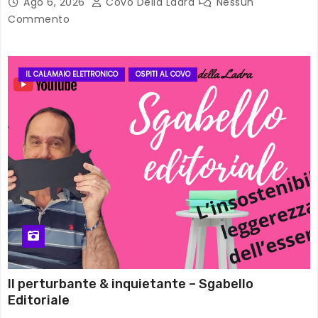
Ago 6, 2026
Covo Della Ladra
Nessun
Commento
IL CALAMAIO ELETTRONICO
OSPITI AL COVO
Il perturbante & inquietante – Sgabello
Editoriale