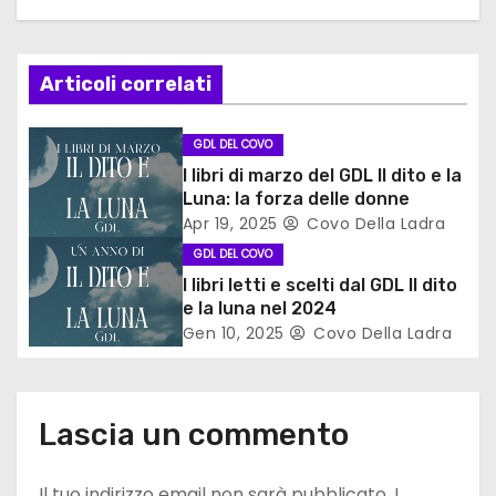
a
z
Articoli correlati
i
o
GDL DEL COVO
I libri di marzo del GDL Il dito e la
n
Luna: la forza delle donne
Apr 19, 2025
Covo Della Ladra
e
GDL DEL COVO
a
I libri letti e scelti dal GDL Il dito
e la luna nel 2024
r
Gen 10, 2025
Covo Della Ladra
t
i
Lascia un commento
c
Il tuo indirizzo email non sarà pubblicato.
I