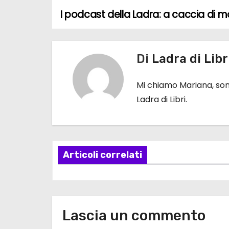
I podcast della Ladra: a caccia di m
N
a
Di
Ladra di Libr
v
i
Mi chiamo Mariana, sono
Ladra di Libri.
g
a
z
Articoli correlati
i
o
n
Lascia un commento