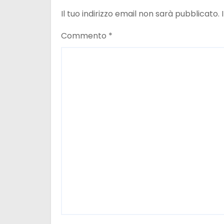
e
Il tuo indirizzo email non sarà pubblicato.
a
Commento
*
r
t
i
c
o
l
i