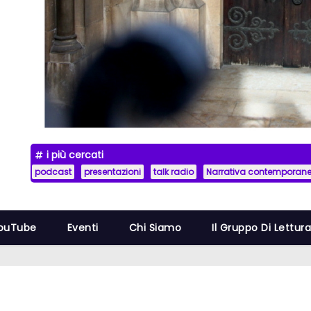
i più cercati
podcast
presentazioni
talk radio
Narrativa contemporan
YouTube
Eventi
Chi Siamo
Il Gruppo Di Lettur