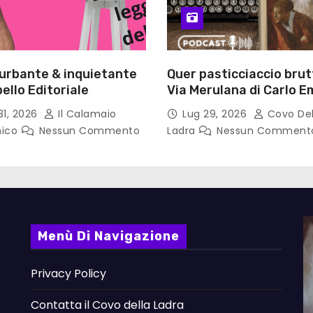
turbante & inquietante
Quer pasticciaccio brut
ello Editoriale
Via Merulana di Carlo Em
Gadda – Pollicino. Bricio
31, 2026
Il Calamaio
Lug 29, 2026
Covo Del
lettura
nico
Nessun Commento
Ladra
Nessun Comment
Menù Di Navigazione
Privacy Policy
Contatta il Covo della Ladra