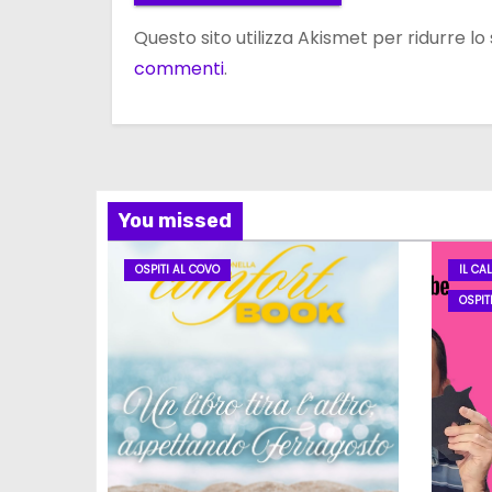
Questo sito utilizza Akismet per ridurre l
commenti
.
You missed
OSPITI AL COVO
IL CA
OSPIT