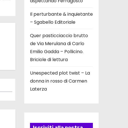
aspettando Ferragosto
Il perturbante & inquietante
– Sgabello Editoriale
Quer pasticciaccio brutto
de Via Merulana di Carlo
Emilio Gadda – Pollicino.
Briciole di lettura
Unespected plot twist – La
donna in rosso di Carmen
Laterza
Iscriviti alla nostra