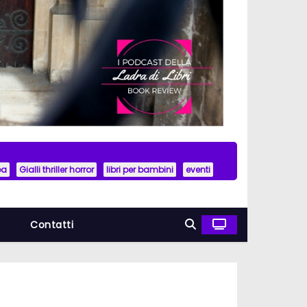
ea
Gialli thriller horror
libri per bambini
eventi
a
Contatti