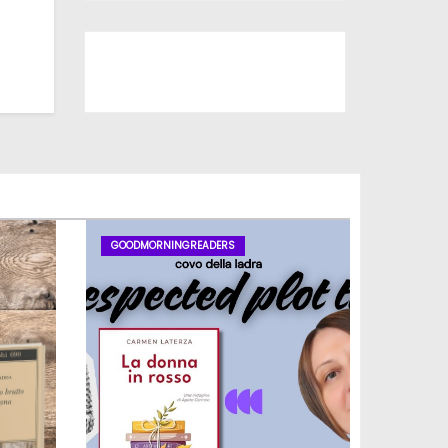
Iscriviti al nostro canale
GOODMORNINGREADERS