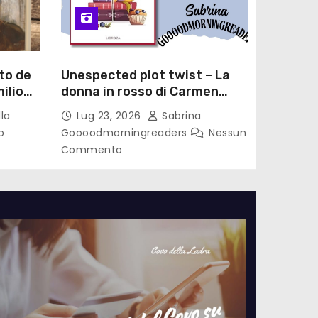
to de
Unespected plot twist – La
ilio
donna in rosso di Carmen
le di
Laterza
la
Lug 23, 2026
Sabrina
o
Goooodmorningreaders
Nessun
Commento