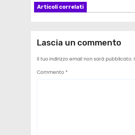
z
Articoli correlati
i
o
n
Lascia un commento
e
Il tuo indirizzo email non sarà pubblicato.
a
Commento
*
r
t
i
c
o