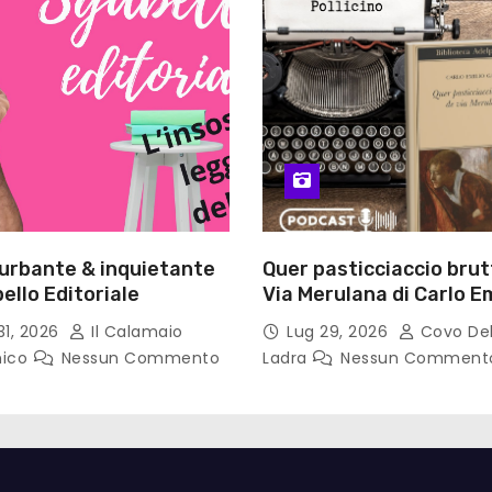
turbante & inquietante
Quer pasticciaccio brut
ello Editoriale
Via Merulana di Carlo Em
Gadda – Pollicino. Bricio
31, 2026
Il Calamaio
Lug 29, 2026
Covo Del
lettura
nico
Nessun Commento
Ladra
Nessun Comment