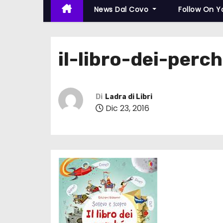
News Dal Covo
Follow On 
il-libro-dei-perc
Di
Ladra di Libri
Dic 23, 2016