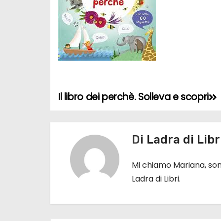
Il libro dei perchè. Solleva e scopri
N
a
Di
Ladra di Libr
v
i
Mi chiamo Mariana, sono
Ladra di Libri.
g
a