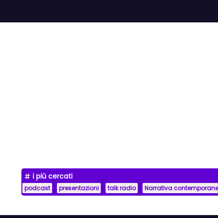
i più cercati
podcast
presentazioni
talk radio
Narrativa contemporan