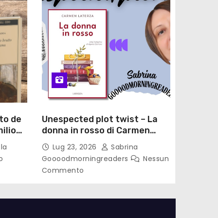
to de
Unespected plot twist – La
ilio
donna in rosso di Carmen
le di
Laterza
la
Lug 23, 2026
Sabrina
o
Goooodmorningreaders
Nessun
Commento