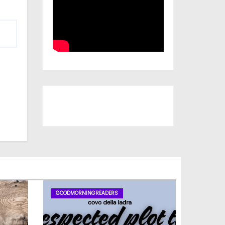
Iscriviti al nostro canale
GOODMORNINGREADERS