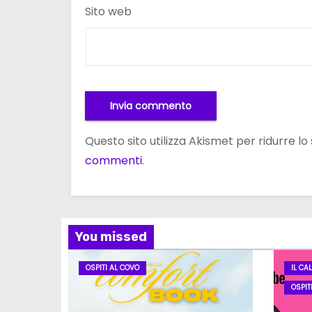
Sito web
Questo sito utilizza Akismet per ridurre l
commenti
.
You missed
OSPITI AL COVO
IL CA
OSPIT