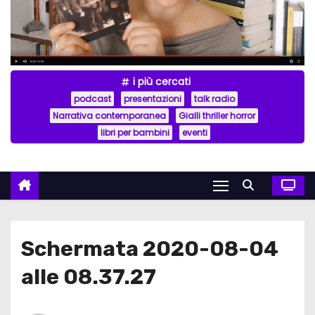
i più cercati
podcast
presentazioni
talk radio
Narrativa contemporanea
Gialli thriller horror
libri per bambini
eventi
Schermata 2020-08-04
alle 08.37.27