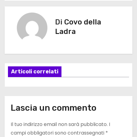
a
v
Di
Covo della
Ladra
i
g
a
Articoli correlati
z
i
o
Lascia un commento
n
e
Il tuo indirizzo email non sarà pubblicato.
I
campi obbligatori sono contrassegnati
*