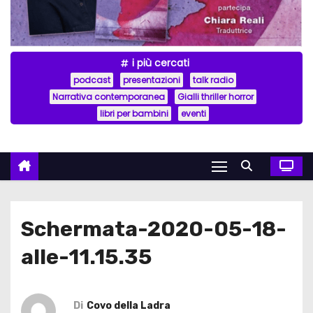
i più cercati
podcast
presentazioni
talk radio
Narrativa contemporanea
Gialli thriller horror
libri per bambini
eventi
Schermata-2020-05-18-
alle-11.15.35
Di
Covo della Ladra