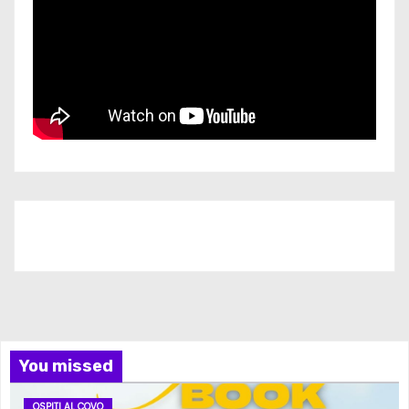
Iscriviti al nostro canale
You missed
OSPITI AL COVO