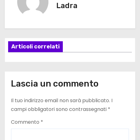
Ladra
i
g
a
Articoli correlati
z
i
o
Lascia un commento
n
e
Il tuo indirizzo email non sarà pubblicato.
I
campi obbligatori sono contrassegnati
*
a
Commento
*
r