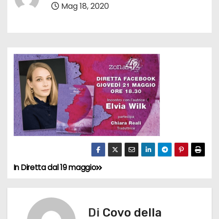
Mag 18, 2020
In Diretta dal 19 maggio
N
a
v
Di
Covo della