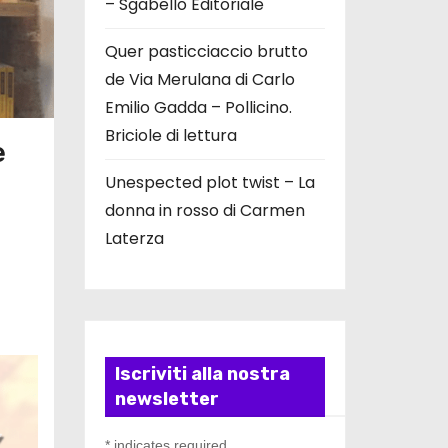
– Sgabello Editoriale
Quer pasticciaccio brutto
de Via Merulana di Carlo
Emilio Gadda – Pollicino.
Briciole di lettura
e
Unespected plot twist – La
donna in rosso di Carmen
Laterza
Iscriviti alla nostra
newsletter
*
indicates required