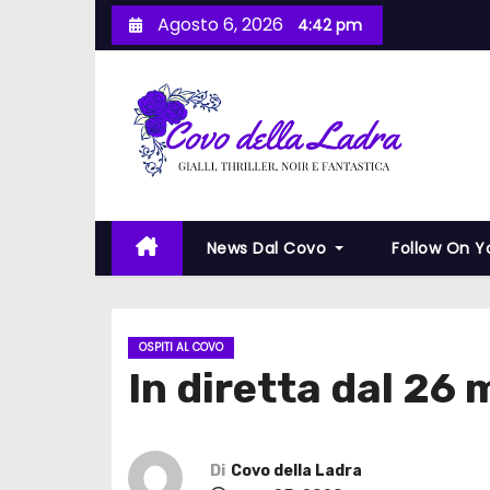
S
Agosto 6, 2026
4:42 pm
a
l
t
a
a
l
c
News Dal Covo
Follow On 
o
n
t
e
OSPITI AL COVO
In diretta dal 26
n
u
t
o
Di
Covo della Ladra