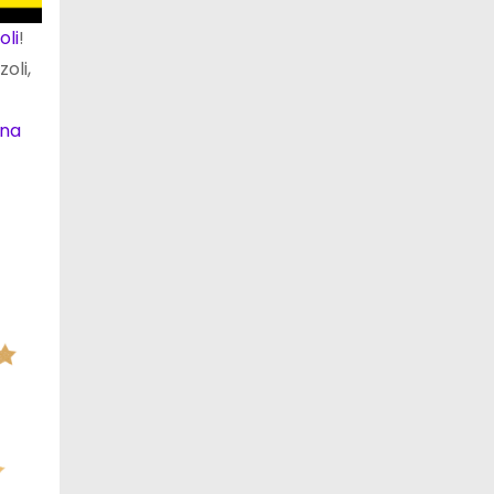
oli
!
oli,
ana