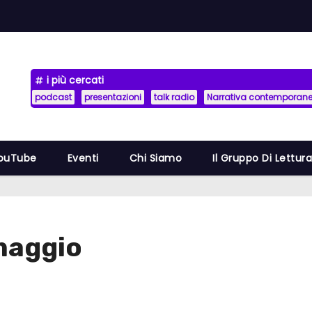
i più cercati
podcast
presentazioni
talk radio
Narrativa contemporan
YouTube
Eventi
Chi Siamo
Il Gruppo Di Lettur
 maggio