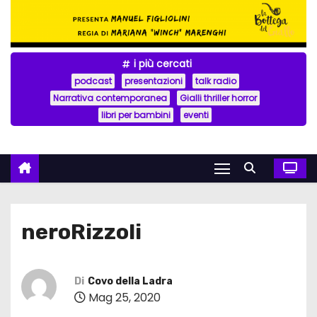
i più cercati
podcast
presentazioni
talk radio
Narrativa contemporanea
Gialli thriller horror
libri per bambini
eventi
neroRizzoli
Di
Covo della Ladra
Mag 25, 2020