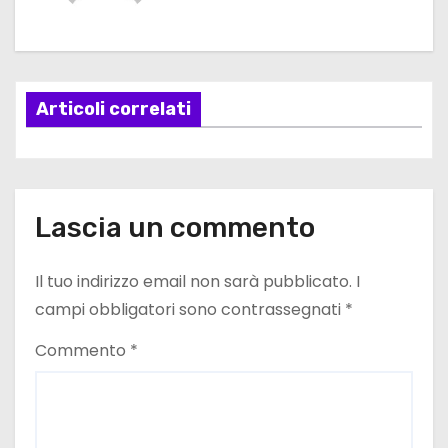
g
a
Articoli correlati
z
i
o
Lascia un commento
n
e
Il tuo indirizzo email non sarà pubblicato.
I
campi obbligatori sono contrassegnati
*
a
Commento
*
r
t