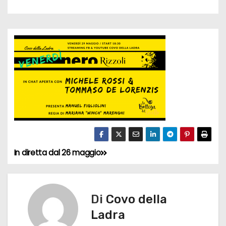
In diretta dal 26 maggio
N
a
v
Di
Covo della
Ladra
i