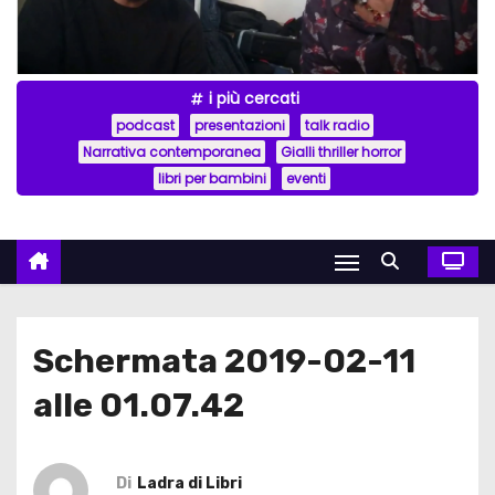
i più cercati
podcast
presentazioni
talk radio
Narrativa contemporanea
Gialli thriller horror
libri per bambini
eventi
Schermata 2019-02-11
alle 01.07.42
Di
Ladra di Libri