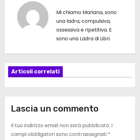
i
Mi chiamo Mariana, sono
g
una ladra, compulsiva,
ossessiva e ripetitiva. E
a
sono una Ladra di Libri.
z
i
Articoli correlati
o
n
e
Lascia un commento
a
Il tuo indirizzo email non sarà pubblicato.
I
r
campi obbligatori sono contrassegnati
*