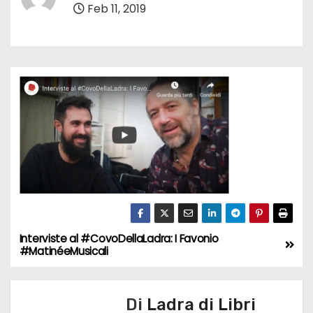
Feb 11, 2019
Interviste al #CovoDellaLadra: I Favonio
N
#MatinéeMusicali
a
v
Di
Ladra di Libri