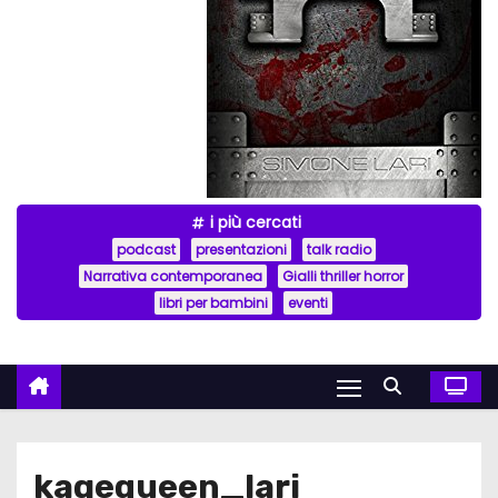
i più cercati
podcast
presentazioni
talk radio
Narrativa contemporanea
Gialli thriller horror
libri per bambini
eventi
kagequeen_lari