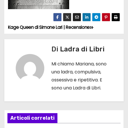
Kage Queen di Simone Lari | Recensione
N
a
Di
Ladra di Libri
v
Mi chiamo Mariana, sono
i
una ladra, compulsiva,
g
ossessiva e ripetitiva. E
sono una Ladra di Libri.
a
z
i
Articoli correlati
o