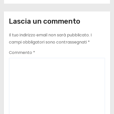
n
e
Lascia un commento
a
Il tuo indirizzo email non sarà pubblicato.
I
r
campi obbligatori sono contrassegnati
*
t
Commento
*
i
c
o
l
i