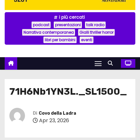
i più cercati
podcast
presentazioni
talk radio
Narrativa contemporanea
Gialli thriller horror
libri per bambini
eventi
71H6Nb1YN3L._SL1500_
Di
Covo della Ladra
Apr 23, 2026