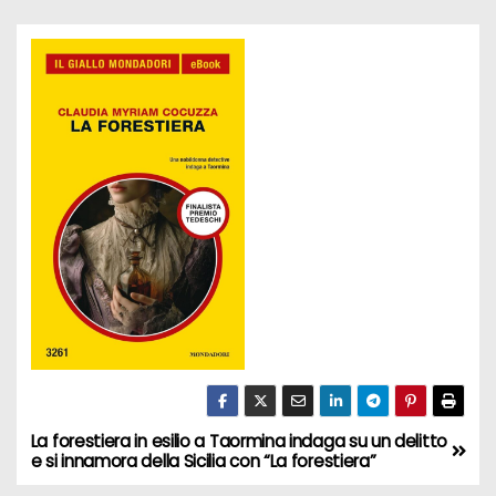
La forestiera in esilio a Taormina indaga su un delitto
N
e si innamora della Sicilia con “La forestiera”