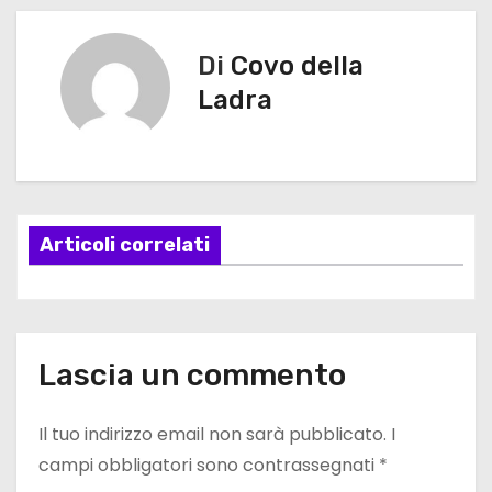
a
v
Di
Covo della
i
Ladra
g
a
z
Articoli correlati
i
o
n
Lascia un commento
e
Il tuo indirizzo email non sarà pubblicato.
I
a
campi obbligatori sono contrassegnati
*