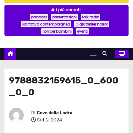
i più cercati
podcast
presentazioni
talk radio
Narrativa contemporanea
Gialli thriller horror
libri per bambini
eventi
9788832159615_0_600
_0_0
Di
Covo della Ladra
Set 2, 2024