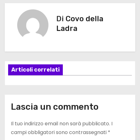
a
v
Di
Covo della
Ladra
i
g
a
Articoli correlati
z
i
o
Lascia un commento
n
e
Il tuo indirizzo email non sarà pubblicato.
I
campi obbligatori sono contrassegnati
*
a