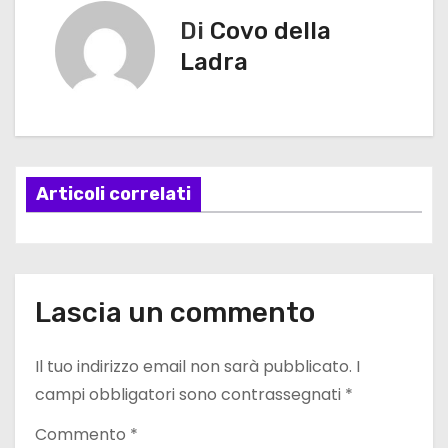
v
Di
Covo della
i
Ladra
g
a
z
Articoli correlati
i
o
n
Lascia un commento
e
Il tuo indirizzo email non sarà pubblicato.
I
a
campi obbligatori sono contrassegnati
*
r
Commento
*