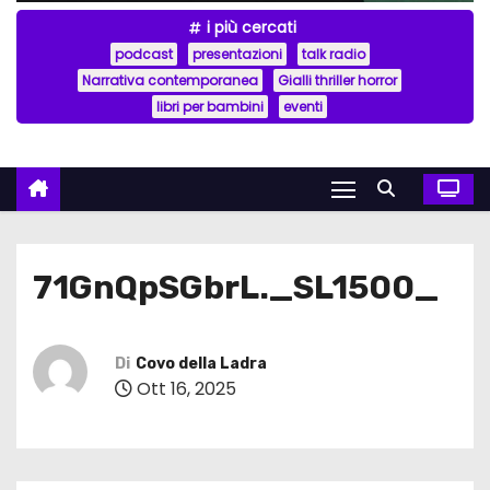
i più cercati
podcast
presentazioni
talk radio
Narrativa contemporanea
Gialli thriller horror
libri per bambini
eventi
71GnQpSGbrL._SL1500_
Di
Covo della Ladra
Ott 16, 2025