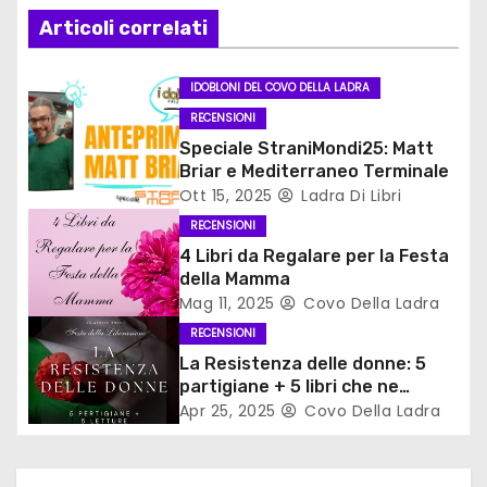
Articoli correlati
i
o
IDOBLONI DEL COVO DELLA LADRA
RECENSIONI
n
Speciale StraniMondi25: Matt
Briar e Mediterraneo Terminale
e
Ott 15, 2025
Ladra Di Libri
a
RECENSIONI
4 Libri da Regalare per la Festa
r
della Mamma
Mag 11, 2025
Covo Della Ladra
t
RECENSIONI
i
La Resistenza delle donne: 5
partigiane + 5 libri che ne
c
parlano
Apr 25, 2025
Covo Della Ladra
o