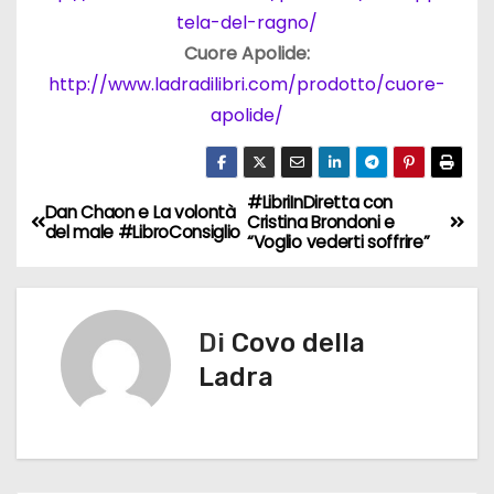
tela-del-ragno/
Cuore Apolide:
http://www.ladradilibri.com/prodotto/cuore-
apolide/
#LibriInDiretta con
N
Dan Chaon e La volontà
Cristina Brondoni e
del male #LibroConsiglio
“Voglio vederti soffrire”
a
v
Di
Covo della
i
Ladra
g
a
z