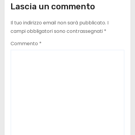
l
Lascia un commento
i
Il tuo indirizzo email non sarà pubblicato.
I
campi obbligatori sono contrassegnati
*
Commento
*