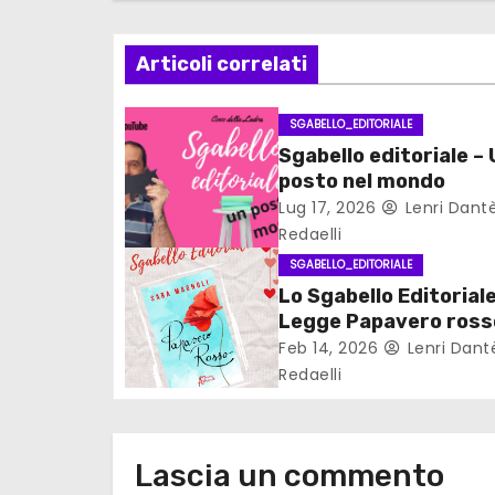
z
Articoli correlati
i
o
SGABELLO_EDITORIALE
Sgabello editoriale –
n
posto nel mondo
Lug 17, 2026
Lenri Dant
e
Redaelli
a
SGABELLO_EDITORIALE
Lo Sgabello Editorial
r
Legge Papavero ross
Sara Magnoli #bookt
Feb 14, 2026
Lenri Dant
t
Redaelli
i
c
Lascia un commento