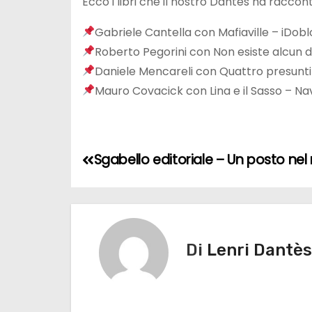
Ecco i libri che il nostro Dantés ha raccon
Gabriele Cantella con Mafiaville – iDoblo
Roberto Pegorini con Non esiste alcun 
Daniele Mencareli con Quattro presunti f
Mauro Covacick con Lina e il Sasso – Na
N
Sgabello editoriale – Un posto ne
a
v
i
Di
Lenri Dantès
g
a