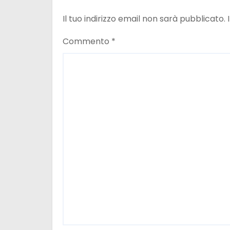
o
Il tuo indirizzo email non sarà pubblicato.
l
i
Commento
*