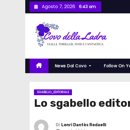
S
Agosto 7, 2026
6:43 am
a
l
t
a
a
l
c
News Dal Covo
Follow On 
o
n
t
e
SGABELLO_EDITORIALE
Lo sgabello editori
n
u
t
o
Di
Lenri Dantès Redaelli