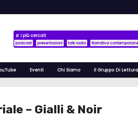
i più cercati
podcast
presentazioni
talk radio
Narrativa contemporan
YouTube
Eventi
Chi Siamo
Il Gruppo Di Lettur
ale – Gialli & Noir