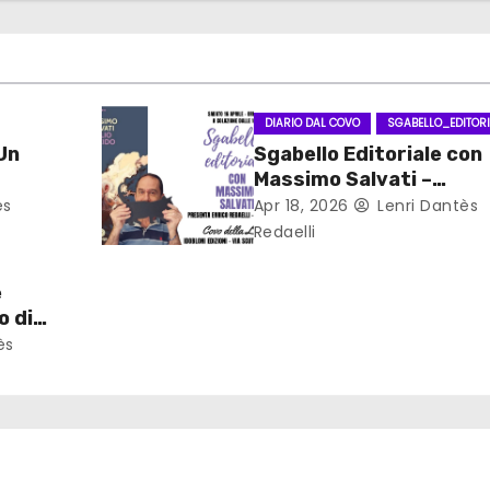
DIARIO DAL COVO
SGABELLO_EDITORI
 Un
Sgabello Editoriale con
Massimo Salvati –
intervista + recensione
ès
Apr 18, 2026
Lenri Dantès
Redaelli
e
o di
our
ès