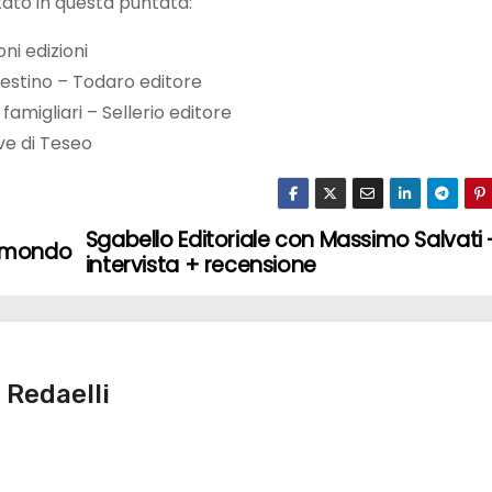
tato in questa puntata:
ni edizioni
destino – Todaro editore
amigliari – Sellerio editore
ve di Teseo
Sgabello Editoriale con Massimo Salvati 
l mondo
intervista + recensione
 Redaelli