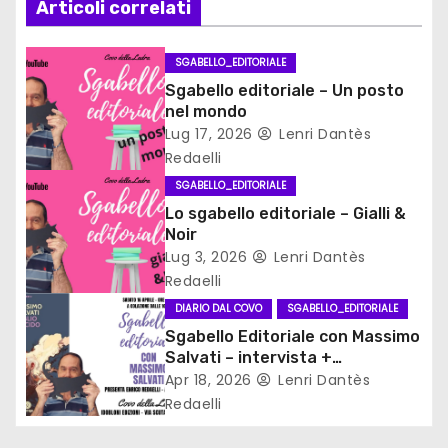
Articoli correlati
i
SGABELLO_EDITORIALE
o
Sgabello editoriale – Un posto
nel mondo
n
Lug 17, 2026
Lenri Dantès
Redaelli
e
SGABELLO_EDITORIALE
a
Lo sgabello editoriale – Gialli &
Noir
r
Lug 3, 2026
Lenri Dantès
Redaelli
t
DIARIO DAL COVO
SGABELLO_EDITORIALE
i
Sgabello Editoriale con Massimo
Salvati – intervista +
c
recensione
Apr 18, 2026
Lenri Dantès
Redaelli
o