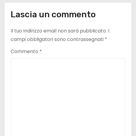
l
Lascia un commento
i
Il tuo indirizzo email non sarà pubblicato.
I
campi obbligatori sono contrassegnati
*
Commento
*