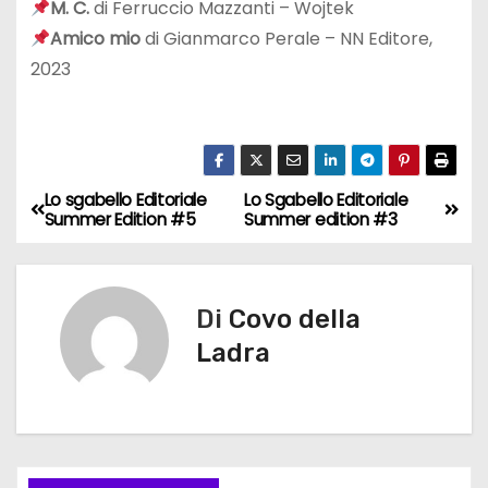
M. C.
di Ferruccio Mazzanti – Wojtek
Amico mio
di Gianmarco Perale – NN Editore,
2023
Lo sgabello Editoriale
Lo Sgabello Editoriale
N
Summer Edition #5
Summer edition #3
a
v
Di
Covo della
i
Ladra
g
a
z