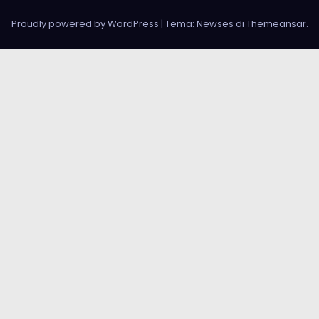
Proudly powered by WordPress
|
Tema: Newses di
Themeansar
.