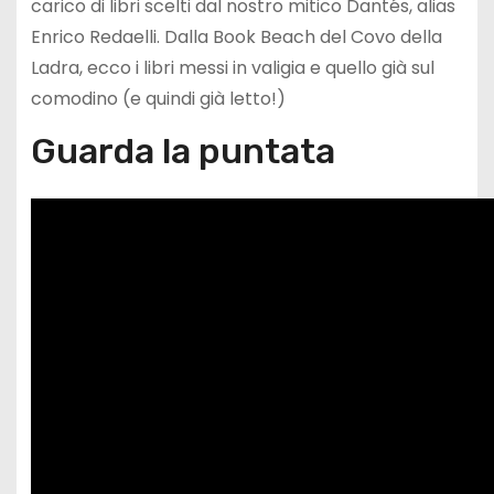
carico di libri scelti dal nostro mitico Dantés, alias
Enrico Redaelli. Dalla Book Beach del Covo della
Ladra, ecco i libri messi in valigia e quello già sul
comodino (e quindi già letto!)
Guarda la puntata