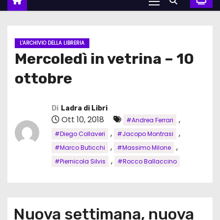
L'ARCHIVIO DELLA LIBRERIA
Mercoledì in vetrina – 10
ottobre
Di
Ladra di Libri
Ott 10, 2018
,
#Andrea Ferrari
,
,
#Diego Collaveri
#Jacopo Montrasi
,
,
#Marco Buticchi
#Massimo Milone
,
#Piernicola Silvis
#Rocco Ballaccino
Nuova settimana, nuova