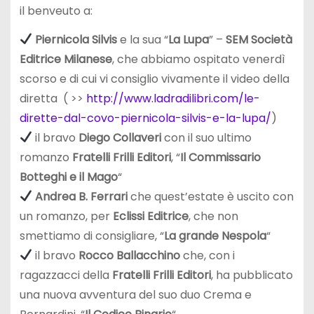
il benveuto a:
Piernicola Silvis
e la sua “
La Lupa
” –
SEM Società
Editrice Milanese
, che abbiamo ospitato venerdì
scorso e di cui vi consiglio vivamente il video della
diretta ( >>
http://www.ladradilibri.com/le-
dirette-dal-covo-piernicola-silvis-e-la-lupa/
)
il bravo
Diego Collaveri
con il suo ultimo
romanzo
Fratelli Frilli Editori
, “
Il Commissario
Botteghi e il Mago
“
Andrea B. Ferrari
che quest’estate è uscito con
un romanzo, per
Eclissi Editrice
, che non
smettiamo di consigliare, “
La grande Nespola
“
il bravo
Rocco Ballacchino
che, con i
ragazzacci della
Fratelli Frilli Editori
, ha pubblicato
una nuova avventura del suo duo Crema e