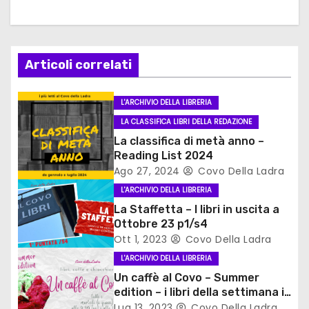
z
i
Articoli correlati
o
n
L'ARCHIVIO DELLA LIBRERIA
LA CLASSIFICA LIBRI DELLA REDAZIONE
e
La classifica di metà anno –
a
Reading List 2024
Ago 27, 2024
Covo Della Ladra
r
L'ARCHIVIO DELLA LIBRERIA
La Staffetta – I libri in uscita a
t
Ottobre 23 p1/s4
Ott 1, 2023
Covo Della Ladra
i
L'ARCHIVIO DELLA LIBRERIA
c
Un caffè al Covo – Summer
edition – i libri della settimana in
o
vetrina
Lug 13, 2023
Covo Della Ladra