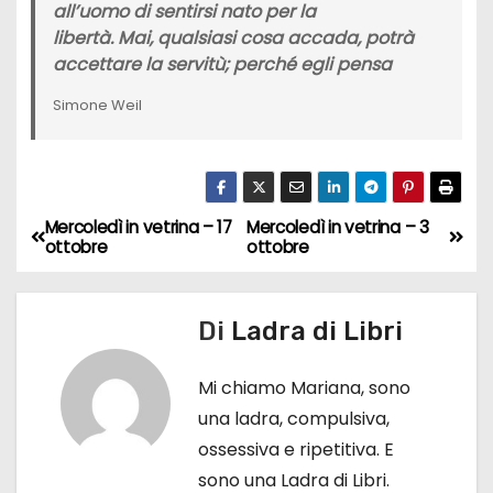
all’uomo di sentirsi nato per la
libertà. Mai, qualsiasi cosa accada, potrà
accettare la servitù; perché egli pensa
Simone Weil
Mercoledì in vetrina – 17
Mercoledì in vetrina – 3
N
ottobre
ottobre
a
v
Di
Ladra di Libri
i
Mi chiamo Mariana, sono
g
una ladra, compulsiva,
ossessiva e ripetitiva. E
a
sono una Ladra di Libri.