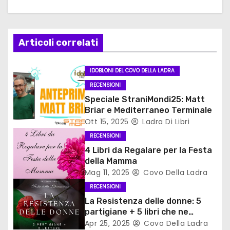
z
i
Articoli correlati
o
n
IDOBLONI DEL COVO DELLA LADRA
RECENSIONI
e
Speciale StraniMondi25: Matt
a
Briar e Mediterraneo Terminale
Ott 15, 2025
Ladra Di Libri
r
RECENSIONI
4 Libri da Regalare per la Festa
t
della Mamma
Mag 11, 2025
Covo Della Ladra
i
RECENSIONI
c
La Resistenza delle donne: 5
partigiane + 5 libri che ne
o
parlano
Apr 25, 2025
Covo Della Ladra