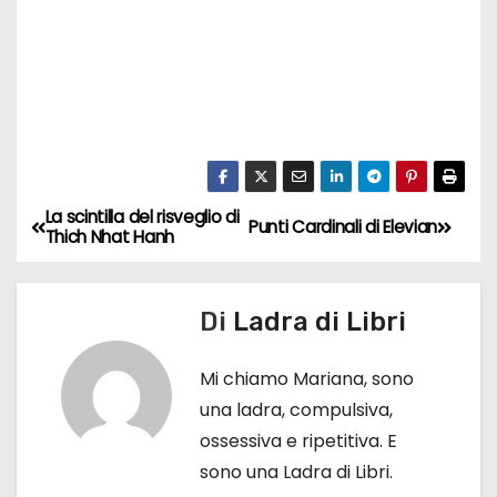
La scintilla del risveglio di
N
Punti Cardinali di Elevian
Thich Nhat Hanh
a
v
Di
Ladra di Libri
i
Mi chiamo Mariana, sono
g
una ladra, compulsiva,
ossessiva e ripetitiva. E
a
sono una Ladra di Libri.