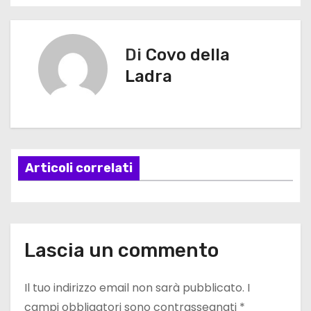
a
v
Di
Covo della
Ladra
i
g
a
Articoli correlati
z
i
o
Lascia un commento
n
e
Il tuo indirizzo email non sarà pubblicato.
I
campi obbligatori sono contrassegnati
*