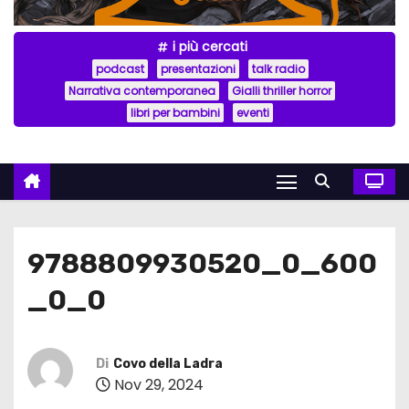
i più cercati
podcast
presentazioni
talk radio
Narrativa contemporanea
Gialli thriller horror
libri per bambini
eventi
9788809930520_0_600
_0_0
Di
Covo della Ladra
Nov 29, 2024